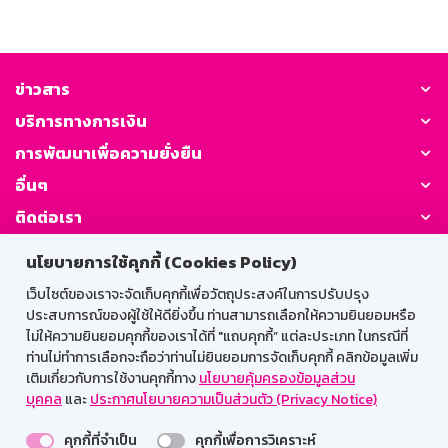
ข่าวสาร
บริการทางการเงิน
การพัฒนาเพื่อความยั่งยืน
อื่นๆ
ติดต่อเรา
นโยบายการใช้คุกกี้ (Cookies Policy)
GSB Society:
เว็บไซต์ของเราจะจัดเก็บคุกกี้เพื่อวัตถุประสงค์ในการปรับปรุง
ประสบการณ์ของผู้ใช้ให้ดียิ่งขึ้น ท่านสามารถเลือกให้ความยินยอมหรือ
ไม่ให้ความยินยอมคุกกี้ของเราได้ที่ "แถบคุกกี้” แต่ละประเภท ในกรณีที่
สำหรับพนักงาน
ท่านไม่ทำการเลือกจะถือว่าท่านไม่ยินยอมการจัดเก็บคุกกี้ คลิกข้อมูลเพิ่ม
เติมเกี่ยวกับการใช้งานคุกกี้ทาง
นโยบายคุ้มครองข้อมูลส่วน
Web HR
GSB Wisdom
M-Search
บุคคล
และ
ประกาศนโยบายความเป็นส่วนตัว (Privacy Notice)
เข้าสู่ระบบเน็ตเมล
คุกกี้ที่จำเป็น
คุกกี้เพื่อการวิเคราะห์