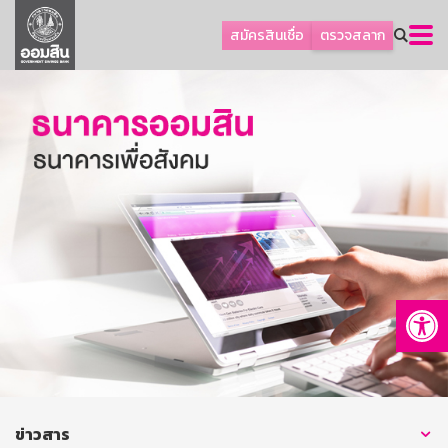
ลูกค้าธุรกิจ
สมัครสินเชื่อ
ตรวจสลาก
ลูกค้าผู้ประกอบรายย่อย
โปรโมชัน
ออมเพื่อสุข
เกี่ยวกับธนาคาร
การพัฒนาที่ยั่งยืน
ข่าวสาร
บริการทางการเงิน
Op
อื่นๆ
ติดต่อเรา
บริการออนไลน์
TH
EN
ข่าวสาร
GSB Society