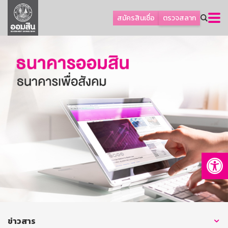
ลูกค้าธุรกิจ
สมัครสินเชื่อ
ตรวจสลาก
ลูกค้าผู้ประกอบรายย่อย
โปรโมชัน
ออมเพื่อสุข
เกี่ยวกับธนาคาร
การพัฒนาที่ยั่งยืน
ข่าวสาร
บริการทางการเงิน
Op
อื่นๆ
ติดต่อเรา
บริการออนไลน์
TH
EN
ข่าวสาร
GSB Society