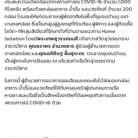
ประสบความเดือดร้อนจากสถานการณ์ COVID-16 จำนวน 1,000
กิโลกรัม พร้อมด้วยกล่องอาหาร น้ำดื่ม และเวชภัณฑ์ จำนวน 200
กล่อง ไปมอบให้แก่ประชาชนผู้พักอาศัยในพื้นที่ชุมชนบ้านบุ เขต
บางกอกน้อย ซึ่งเป็นกลุ่มผู้สูงอายุที่ติดเตียง ผู้พิการ และผู้ติดเชื้อ
โควิด-19กลุ่มสีเขียวที่รักษาตัวที่บ้านตามแนวทาง Home
Isolation โดยมี
พระเทพสุวรรณเมธี
เจ้าอาวาสวัดสุวรรณาราม
ราชวรวิหาร
คุณธราพร อำนวยสาร
ผู้ช่วยผู้อำนวยการเขต
บางกอกน้อย และ
คุณอภิศิษฐ ลิ้มสุขะกร
ประธานชุมชนบ้านบุ
เป็นผู้แทนในการรับมอบ ณ บริเวณท่าเรือวัดสุวรรณาราม
ราชวรวิหาร
ในการนี้ ผู้อำนวยการธนาคารออมสินและคณะยังได้ส่งมอบกล่อง
อาหาร น้ำดื่มและเวชภัณฑ์ให้กับครอบครัวผู้ประกอบการเรือ
หางยาวและเรือซึ่งเป็นอีกหนึ่งอาชีพที่ต้องหยุดกิจการเนื่องจาก
สถานการณ์ COVID-16 ด้วย