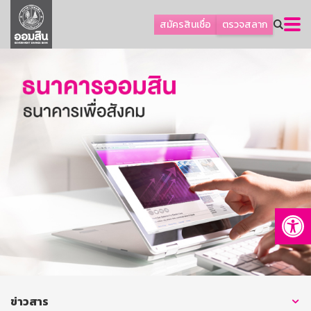
ลูกค้าธุรกิจ
สมัครสินเชื่อ
ตรวจสลาก
ลูกค้าผู้ประกอบรายย่อย
โปรโมชัน
ออมเพื่อสุข
เกี่ยวกับธนาคาร
การพัฒนาที่ยั่งยืน
ข่าวสาร
บริการทางการเงิน
Op
อื่นๆ
ติดต่อเรา
บริการออนไลน์
TH
EN
ข่าวสาร
GSB Society