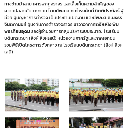
ทางข้ามม้าลาย เคารพกฎจราจร และเล็งเห็นความสำคัญของ
ความปลอดภัยทางถนน โดยมี
พล.ต.ท.ดำรงศักดิ์ กิตติประภัสร์
ผู้
ช่วย ผู้บัญชาการตำรวจ เป็นประธานเปิดงาน และมี
พล.ต.ต.นิธิธร
จินตกานนท์
ผู้บังคับการตำรวจจราจร
นาวาอากาศตรีหญิง พิม
พร เทียนอุดม
รองผู้อำนวยการกลุ่มบริหารงบประมาณ โรงเรียน
บดินทรเดชา (สิงห์ สิงหเสนี) หน่วยงานภาครัฐและภาคเอกชน
ร่วมพิธีเปิดโครงการดังกล่าว ณ โรงเรียนบดินทรเดชา (สิงห์ สิงห
เสนี)