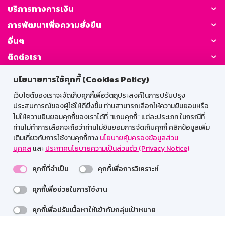
บริการทางการเงิน
การพัฒนาเพื่อความยั่งยืน
อื่นๆ
ติดต่อเรา
นโยบายการใช้คุกกี้ (Cookies Policy)
GSB Society:
เว็บไซต์ของเราจะจัดเก็บคุกกี้เพื่อวัตถุประสงค์ในการปรับปรุง
ประสบการณ์ของผู้ใช้ให้ดียิ่งขึ้น ท่านสามารถเลือกให้ความยินยอมหรือ
ไม่ให้ความยินยอมคุกกี้ของเราได้ที่ "แถบคุกกี้” แต่ละประเภท ในกรณีที่
สำหรับพนักงาน
ท่านไม่ทำการเลือกจะถือว่าท่านไม่ยินยอมการจัดเก็บคุกกี้ คลิกข้อมูลเพิ่ม
เติมเกี่ยวกับการใช้งานคุกกี้ทาง
นโยบายคุ้มครองข้อมูลส่วน
Web HR
GSB Wisdom
M-Search
บุคคล
และ
ประกาศนโยบายความเป็นส่วนตัว (Privacy Notice)
เข้าสู่ระบบเน็ตเมล
คุกกี้ที่จำเป็น
คุกกี้เพื่อการวิเคราะห์
คุกกี้เพื่อช่วยในการใช้งาน
รองรับการใช้งานได้ดีบนเว็บบราวเซอร์
คุกกี้เพื่อปรับเนื้อหาให้เข้ากับกลุ่มเป้าหมาย