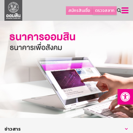
ลูกค้าธุรกิจ
สมัครสินเชื่อ
ตรวจสลาก
ลูกค้าผู้ประกอบรายย่อย
โปรโมชัน
ออมเพื่อสุข
เกี่ยวกับธนาคาร
การพัฒนาที่ยั่งยืน
ข่าวสาร
บริการทางการเงิน
Op
อื่นๆ
ติดต่อเรา
บริการออนไลน์
TH
EN
ข่าวสาร
GSB Society