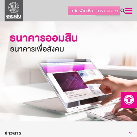
ลูกค้าธุรกิจ
สมัครสินเชื่อ
ตรวจสลาก
ลูกค้าผู้ประกอบรายย่อย
โปรโมชัน
ออมเพื่อสุข
เกี่ยวกับธนาคาร
การพัฒนาที่ยั่งยืน
ข่าวสาร
บริการทางการเงิน
Op
อื่นๆ
ติดต่อเรา
บริการออนไลน์
TH
EN
ข่าวสาร
GSB Society