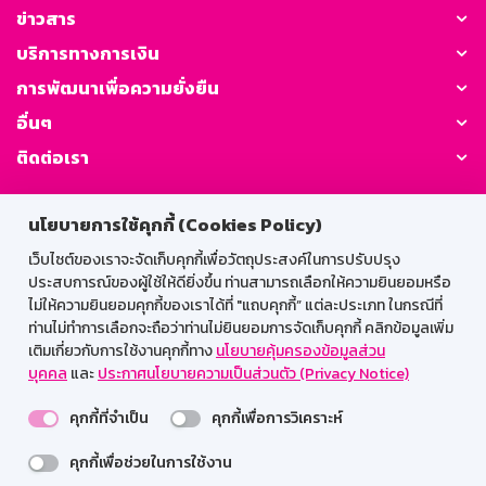
ข่าวสาร
บริการทางการเงิน
การพัฒนาเพื่อความยั่งยืน
อื่นๆ
ติดต่อเรา
GSB Society:
นโยบายการใช้คุกกี้ (Cookies Policy)
เว็บไซต์ของเราจะจัดเก็บคุกกี้เพื่อวัตถุประสงค์ในการปรับปรุง
ประสบการณ์ของผู้ใช้ให้ดียิ่งขึ้น ท่านสามารถเลือกให้ความยินยอมหรือ
สำหรับพนักงาน
ไม่ให้ความยินยอมคุกกี้ของเราได้ที่ "แถบคุกกี้” แต่ละประเภท ในกรณีที่
ท่านไม่ทำการเลือกจะถือว่าท่านไม่ยินยอมการจัดเก็บคุกกี้ คลิกข้อมูลเพิ่ม
Web HR
GSB Wisdom
M-Search
เติมเกี่ยวกับการใช้งานคุกกี้ทาง
นโยบายคุ้มครองข้อมูลส่วน
บุคคล
และ
ประกาศนโยบายความเป็นส่วนตัว (Privacy Notice)
เข้าสู่ระบบเน็ตเมล
คุกกี้ที่จำเป็น
คุกกี้เพื่อการวิเคราะห์
คุกกี้เพื่อช่วยในการใช้งาน