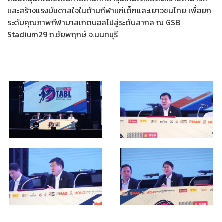
และสร้างแรงบันดาลใจในด้านกีฬาแก่เด็กและเยาวชนไทย เพื่อยก
ระดับคุณภาพกีฬาบาสเกตบอลไปสู่ระดับสากล ณ GSB
Stadium29 ถ.ชัยพฤกษ์ จ.นนทบุรี