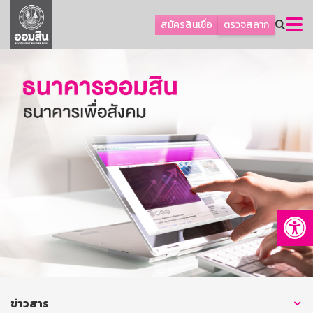
ลูกค้าธุรกิจ
สมัครสินเชื่อ
ตรวจสลาก
ลูกค้าผู้ประกอบรายย่อย
โปรโมชัน
ออมเพื่อสุข
เกี่ยวกับธนาคาร
การพัฒนาที่ยั่งยืน
ข่าวสาร
บริการทางการเงิน
Op
อื่นๆ
ติดต่อเรา
บริการออนไลน์
TH
EN
ข่าวสาร
GSB Society