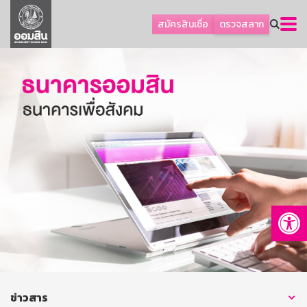
ลูกค้าธุรกิจ
สมัครสินเชื่อ
ตรวจสลาก
ลูกค้าผู้ประกอบรายย่อย
โปรโมชัน
ออมเพื่อสุข
เกี่ยวกับธนาคาร
การพัฒนาที่ยั่งยืน
ข่าวสาร
บริการทางการเงิน
Op
อื่นๆ
ติดต่อเรา
บริการออนไลน์
TH
EN
ข่าวสาร
GSB Society