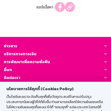
แชร์เนื้อหา :
ข่าวสาร
บริการทางการเงิน
การพัฒนาเพื่อความยั่งยืน
อื่นๆ
ติดต่อเรา
นโยบายการใช้คุกกี้ (Cookies Policy)
GSB Society:
เว็บไซต์ของเราจะจัดเก็บคุกกี้เพื่อวัตถุประสงค์ในการปรับปรุง
ประสบการณ์ของผู้ใช้ให้ดียิ่งขึ้น ท่านสามารถเลือกให้ความยินยอมหรือ
ไม่ให้ความยินยอมคุกกี้ของเราได้ที่ "แถบคุกกี้” แต่ละประเภท ในกรณีที่
สำหรับพนักงาน