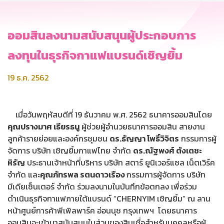
ออมสินลงนามสนับสนุนผู้ประกอบการ
ลงทุนในธุรกิจกาแฟแบรนด์เชิญยิ้ม
19 ธ.ค. 2562
เมื่อวันพฤหัสบดีที่ 19 ธันวาคม พ.ศ. 2562 ธนาคารออมสินโดย
คุณปรางมาศ เธียรธนู
ผู้ช่วยผู้อำนวยธนาคารออมสิน สายงาน
ลูกค้ารายย่อยและองค์กรชุมชน
ดร.ธัญญา โพธิ์วิจิตร
กรรมการผู้
จัดการ บริษัท เชิญยิ้มกาแฟไทย จำกัด
ดร.ณัฐพงศ์ ตังเตชะ
หิรัญ
ประธานเจ้าหน้าที่บริหาร บริษัท สตาร์ ยูนิเวอร์แซล เน็ตเวิร์ค
จำกัด และ
คุณภัทรพล รตนดาวเรือง
กรรมการผู้จัดการ บริษัท
มีเดียเซ็นเตอร์ จำกัด ร่วมลงนามในบันทึกข้อตกลง เพื่อร่วม
ดำเนินธุรกิจกาแฟภายใต้แบรนด์ “CHERNYIM เชิญยิ้ม” ณ ลาน
หน้าศูนย์การค้าพีเพิลพาร์ค อ่อนนุช กรุงเทพฯ โดยธนาคาร
ออมสินจะเข้ามาสนับสนุนในส่วนของสินเชื่อสำหรับบุคคลหรือผู้