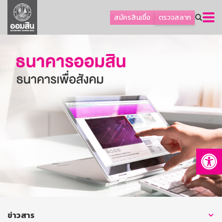
ลูกค้าธุรกิจ
สมัครสินเชื่อ
ตรวจสลาก
ลูกค้าผู้ประกอบรายย่อย
โปรโมชัน
ออมเพื่อสุข
เกี่ยวกับธนาคาร
การพัฒนาที่ยั่งยืน
ข่าวสาร
บริการทางการเงิน
Op
อื่นๆ
ติดต่อเรา
บริการออนไลน์
TH
EN
ข่าวสาร
GSB Society