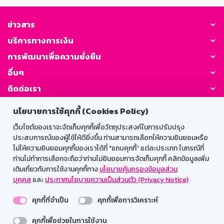
ข่าวสาร
บริการทางการเงิน
การพัฒนาเพื่อความยั่งยืน
อื่นๆ
ติดต่อเรา
นโยบายการใช้คุกกี้ (Cookies Policy)
GSB Society:
เว็บไซต์ของเราจะจัดเก็บคุกกี้เพื่อวัตถุประสงค์ในการปรับปรุง
ประสบการณ์ของผู้ใช้ให้ดียิ่งขึ้น ท่านสามารถเลือกให้ความยินยอมหรือ
ไม่ให้ความยินยอมคุกกี้ของเราได้ที่ "แถบคุกกี้” แต่ละประเภท ในกรณีที่
สำหรับพนักงาน
ท่านไม่ทำการเลือกจะถือว่าท่านไม่ยินยอมการจัดเก็บคุกกี้ คลิกข้อมูลเพิ่ม
เติมเกี่ยวกับการใช้งานคุกกี้ทาง
นโยบายคุ้มครองข้อมูลส่วน
Web HR
GSB Wisdom
M-Search
บุคคล
และ
ประกาศนโยบายความเป็นส่วนตัว (Privacy Notice)
เข้าสู่ระบบเน็ตเมล
คุกกี้ที่จำเป็น
คุกกี้เพื่อการวิเคราะห์
คุกกี้เพื่อช่วยในการใช้งาน