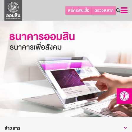
ลูกค้าธุรกิจ
สมัครสินเชื่อ
ตรวจสลาก
ลูกค้าผู้ประกอบรายย่อย
โปรโมชัน
ออมเพื่อสุข
เกี่ยวกับธนาคาร
การพัฒนาที่ยั่งยืน
ข่าวสาร
บริการทางการเงิน
Op
อื่นๆ
ติดต่อเรา
บริการออนไลน์
TH
EN
ข่าวสาร
GSB Society