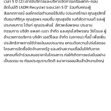
เวลา 5 ปี (2) เช่าใช้บริการและบริหารจัดการเครื่องฝาก-ถอน
อัตโนมัติ (ADM Recycle) ระยะเวลา 5 ปี” ร่วมกับคณะผู้
สังเกตการณ์ องค์กรต่อต้านคอร์รัปชัน (ประเทศไทย) คุณสุรสิทธิ์
ตันธนาศิริกุล คุณสุรพร หอมชื่น คุณสุรชัย เนติลัดดานนท์ และผู้
ประกอบการ ได้แก่ คุณประพันธ์ อัศวพลังพรหม ประธาน
กรรมการ บริษัท แพลท เนรา จำกัด และคุณโสจิพรรณ วัชโรบล ผู้
อำนวยการบริหาร บริษัท เอสวีโอเอ จำกัด (มหาชน) ทั้งนี้ เพื่อเพิ่ม
ประสิทธิภาพการใช้จ่ายเงินงบประมาณ ยกระดับความโปร่งใสของ
โครงการจัดซื้อจัดจ้างภาครัฐ และสร้างความเชื่อมั่นให้กับภาค
เอกชนที่เข้าร่วมเสนอราคาในโครงการ ก่อให้เกิดการแข่งขันอย่าง
เป็นธรรม ณ ห้องประชุมรามจิตติ ธนาคารออมสินสำนักงานใหญ่