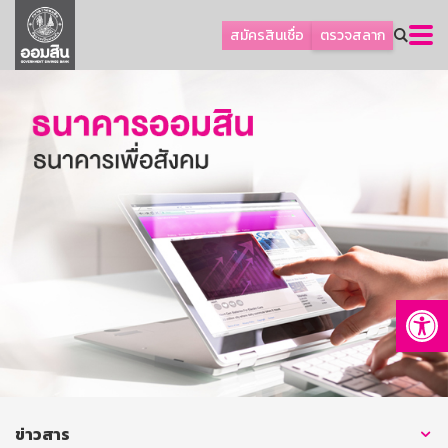
ลูกค้าธุรกิจ
สมัครสินเชื่อ
ตรวจสลาก
ลูกค้าผู้ประกอบรายย่อย
โปรโมชัน
ออมเพื่อสุข
เกี่ยวกับธนาคาร
การพัฒนาที่ยั่งยืน
ข่าวสาร
บริการทางการเงิน
Op
อื่นๆ
ติดต่อเรา
บริการออนไลน์
TH
EN
ข่าวสาร
GSB Society