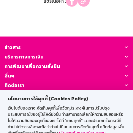
แชร์เนื้อหา :
ข่าวสาร
บริการทางการเงิน
การพัฒนาเพื่อความยั่งยืน
อื่นๆ
ติดต่อเรา
นโยบายการใช้คุกกี้ (Cookies Policy)
GSB Society:
เว็บไซต์ของเราจะจัดเก็บคุกกี้เพื่อวัตถุประสงค์ในการปรับปรุง
ประสบการณ์ของผู้ใช้ให้ดียิ่งขึ้น ท่านสามารถเลือกให้ความยินยอมหรือ
ไม่ให้ความยินยอมคุกกี้ของเราได้ที่ "แถบคุกกี้” แต่ละประเภท ในกรณีที่
สำหรับพนักงาน
ท่านไม่ทำการเลือกจะถือว่าท่านไม่ยินยอมการจัดเก็บคุกกี้ คลิกข้อมูลเพิ่ม