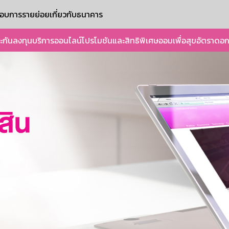
ะกอบการรายย่อย
เกี่ยวกับธนาคาร
ะกัน
ลงทุน
บริการออนไลน์
โปรโมชันและสิทธิพิเศษ
ออมเพื่อสุข
อัตราดอก