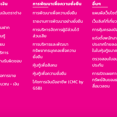
เงิน
การพัฒนาเพื่อความยั่งยืน
อื่นๆ
นเงินตราต่าง
การพัฒนาเพื่อความยั่งยืน
แผนผังเว็บไซต
รายงานการพัฒนาอย่างยั่งยืน
เว็บลิงก์ที่เกี่ย
งินฝาก
การบริหารจัดการผู้มีส่วนได้
การคุ้มครองข้
นกู้
ส่วนเสีย
แต่งตั้งพนักง
ียม
การบริหารและพัฒนา
ประเทศไทยลงล
ทรัพยากรบุคคลเพื่อความ
ในใบหุ้นกู้ธน
ริการ
ยั่งยืน
ตรวจสอบใบอน
ย่างรับผิดชอบ
หุ้นกู้เพื่อสังคม
ประกัน
หุ้นกู้เพื่อความยั่งยืน
การเปิดเผยการ
รอการขาย
ทรัพย์สินของธ
โค้ชการเงินมืออาชีพ (CMC by
ำนวณ - เงิน
สื่อมวลชน
GSB)