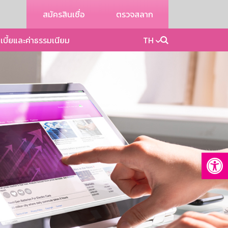
สมัครสินเชื่อ
ตรวจสลาก
เบี้ยและค่าธรรมเนียม
TH
Op