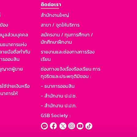
ติดต่อเรา
์
สำนักงานใหญ่
วข้อง
สาขา / จุดให้บริการ
อมูลส่วนบุคคล
สมัครงาน / ทุนการศึกษา /
นักศึกษาฝึกงาน
านธนาคารแห่ง
ายมือชื่อกำกับ
รายงานและช่องทางการร้อง
าคารออมสิน
เรียน
ุญาตผู้ขาย
ช่องทางแจ้งเรื่องร้องเรียน การ
ทุจริตและประพฤติมิชอบ :
ใช้จ่ายเงินหรือ
- ธนาคารออมสิน
นาคารให้
- สำนักงาน ป.ป.ช.
- สำนักงาน ป.ป.ท.
GSB Society :