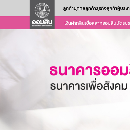
ลูกค้าบุคคล
ลูกค้าธุรกิจ
ลูกค้าผู้ปร
เงินฝาก
สินเชื่อ
สลากออมสิน
บัตร
ปร