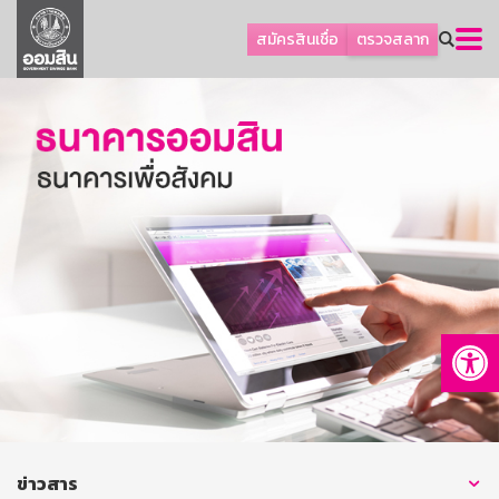
ลูกค้าธุรกิจ
สมัครสินเชื่อ
ตรวจสลาก
ลูกค้าผู้ประกอบรายย่อย
โปรโมชัน
ออมเพื่อสุข
เกี่ยวกับธนาคาร
การพัฒนาที่ยั่งยืน
ข่าวสาร
บริการทางการเงิน
Op
อื่นๆ
ติดต่อเรา
บริการออนไลน์
TH
EN
ข่าวสาร
GSB Society