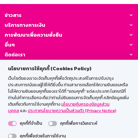
ข่าวสาร
บริการทางการเงิน
การพัฒนาเพื่อความยั่งยืน
อื่นๆ
ติดต่อเรา
นโยบายการใช้คุกกี้ (Cookies Policy)
GSB Society:
เว็บไซต์ของเราจะจัดเก็บคุกกี้เพื่อวัตถุประสงค์ในการปรับปรุง
ประสบการณ์ของผู้ใช้ให้ดียิ่งขึ้น ท่านสามารถเลือกให้ความยินยอมหรือ
ไม่ให้ความยินยอมคุกกี้ของเราได้ที่ "แถบคุกกี้” แต่ละประเภท ในกรณีที่
สำหรับพนักงาน
ท่านไม่ทำการเลือกจะถือว่าท่านไม่ยินยอมการจัดเก็บคุกกี้ คลิกข้อมูลเพิ่ม
เติมเกี่ยวกับการใช้งานคุกกี้ทาง
นโยบายคุ้มครองข้อมูลส่วน
Web HR
GSB Wisdom
M-Search
บุคคล
และ
ประกาศนโยบายความเป็นส่วนตัว (Privacy Notice)
เข้าสู่ระบบเน็ตเมล
คุกกี้ที่จำเป็น
คุกกี้เพื่อการวิเคราะห์
คุกกี้เพื่อช่วยในการใช้งาน