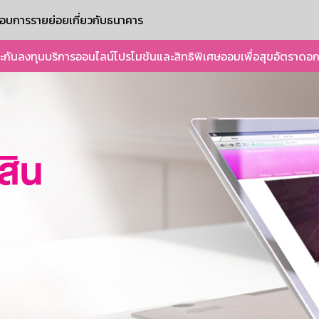
ะกอบการรายย่อย
เกี่ยวกับธนาคาร
ะกัน
ลงทุน
บริการออนไลน์
โปรโมชันและสิทธิพิเศษ
ออมเพื่อสุข
อัตราดอก