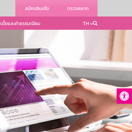
สมัครสินเชื่อ
ตรวจสลาก
เบี้ยและค่าธรรมเนียม
TH
Op