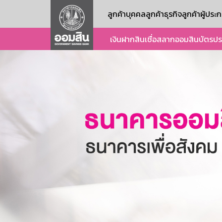
ลูกค้าบุคคล
ลูกค้าธุรกิจ
ลูกค้าผู้ปร
เงินฝาก
สินเชื่อ
สลากออมสิน
บัตร
ปร