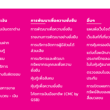
เงิน
การพัฒนาเพื่อความยั่งยืน
อื่นๆ
นเงินตราต่าง
การพัฒนาเพื่อความยั่งยืน
แผนผังเว็บไซต
รายงานการพัฒนาอย่างยั่งยืน
เว็บลิงก์ที่เกี่ย
งินฝาก
การบริหารจัดการผู้มีส่วนได้
การคุ้มครองข้
นกู้
ส่วนเสีย
แต่งตั้งพนักง
ียม
การบริหารและพัฒนา
ประเทศไทยลงล
ทรัพยากรบุคคลเพื่อความ
ในใบหุ้นกู้ธน
ริการ
ยั่งยืน
ตรวจสอบใบอน
ย่างรับผิดชอบ
หุ้นกู้เพื่อสังคม
ประกัน
หุ้นกู้เพื่อความยั่งยืน
การเปิดเผยการ
รอการขาย
ทรัพย์สินของธ
โค้ชการเงินมืออาชีพ (CMC by
ำนวณ - เงิน
สื่อมวลชน
GSB)