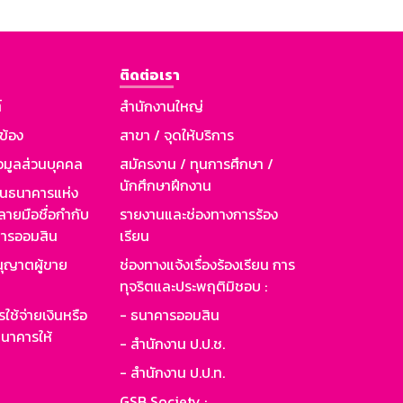
ติดต่อเรา
์
สำนักงานใหญ่
วข้อง
สาขา / จุดให้บริการ
อมูลส่วนบุคคล
สมัครงาน / ทุนการศึกษา /
นักศึกษาฝึกงาน
านธนาคารแห่ง
ายมือชื่อกำกับ
รายงานและช่องทางการร้อง
าคารออมสิน
เรียน
ุญาตผู้ขาย
ช่องทางแจ้งเรื่องร้องเรียน การ
ทุจริตและประพฤติมิชอบ :
ใช้จ่ายเงินหรือ
- ธนาคารออมสิน
นาคารให้
- สำนักงาน ป.ป.ช.
- สำนักงาน ป.ป.ท.
GSB Society :