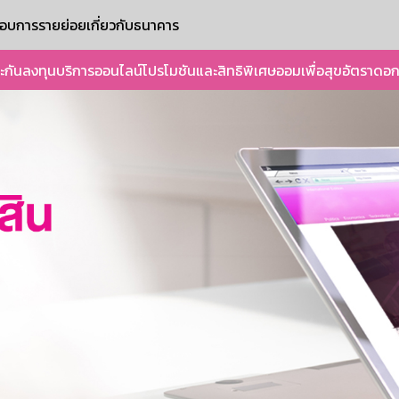
ะกอบการรายย่อย
เกี่ยวกับธนาคาร
ะกัน
ลงทุน
บริการออนไลน์
โปรโมชันและสิทธิพิเศษ
ออมเพื่อสุข
อัตราดอก