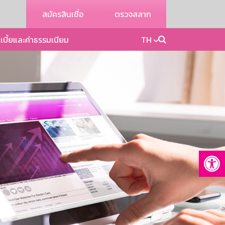
สมัครสินเชื่อ
ตรวจสลาก
เบี้ยและค่าธรรมเนียม
TH
Op