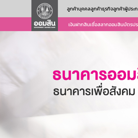
ลูกค้าบุคคล
ลูกค้าธุรกิจ
ลูกค้าผู้ปร
เงินฝาก
สินเชื่อ
สลากออมสิน
บัตร
ปร