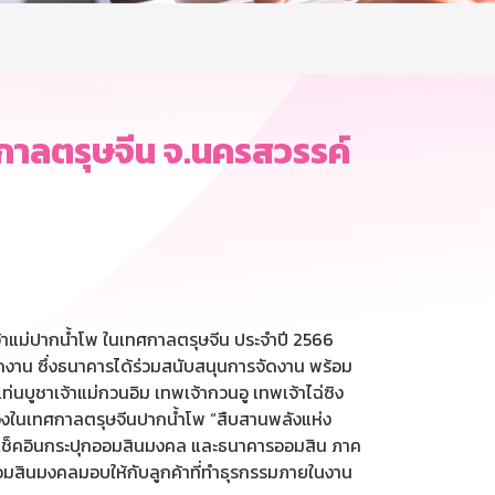
ศกาลตรุษจีน จ.นครสวรรค์
จ้าแม่ปากน้ำโพ ในเทศกาลตรุษจีน ประจำปี 2566
ดงาน ซึ่งธนาคารได้ร่วมสนับสนุนการจัดงาน พร้อม
่นบูชาเจ้าแม่กวนอิม เทพเจ้ากวนอู เทพเจ้าไฉ่ซิง
เนื่องในเทศกาลตรุษจีนปากน้ำโพ “สืบสานพลังแห่ง
ุดเช็คอินกระปุกออมสินมงคล และธนาคารออมสิน ภาค
ออมสินมงคลมอบให้กับลูกค้าที่ทำธุรกรรมภายในงาน