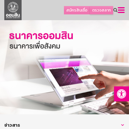
ลูกค้าธุรกิจ
สมัครสินเชื่อ
ตรวจสลาก
ลูกค้าผู้ประกอบรายย่อย
โปรโมชัน
ออมเพื่อสุข
เกี่ยวกับธนาคาร
การพัฒนาที่ยั่งยืน
ข่าวสาร
บริการทางการเงิน
Op
อื่นๆ
ติดต่อเรา
บริการออนไลน์
TH
EN
ข่าวสาร
GSB Society