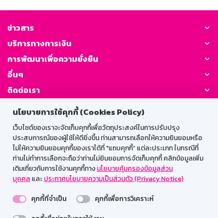
ข่าวสาร
บริการทางการเงิน
การพัฒนาเพื่อความยั่งยืน
อื่นๆ
ติดต่อเรา
นโยบายการใช้คุกกี้ (Cookies Policy)
GSB Society:
เว็บไซต์ของเราจะจัดเก็บคุกกี้เพื่อวัตถุประสงค์ในการปรับปรุง
ประสบการณ์ของผู้ใช้ให้ดียิ่งขึ้น ท่านสามารถเลือกให้ความยินยอมหรือ
ไม่ให้ความยินยอมคุกกี้ของเราได้ที่ "แถบคุกกี้” แต่ละประเภท ในกรณีที่
สำหรับพนักงาน
ท่านไม่ทำการเลือกจะถือว่าท่านไม่ยินยอมการจัดเก็บคุกกี้ คลิกข้อมูลเพิ่ม
เติมเกี่ยวกับการใช้งานคุกกี้ทาง
นโยบายคุ้มครองข้อมูลส่วน
Web HR
GSB Wisdom
M-Search
บุคคล
และ
ประกาศนโยบายความเป็นส่วนตัว (Privacy Notice)
เข้าสู่ระบบเน็ตเมล
คุกกี้ที่จำเป็น
คุกกี้เพื่อการวิเคราะห์