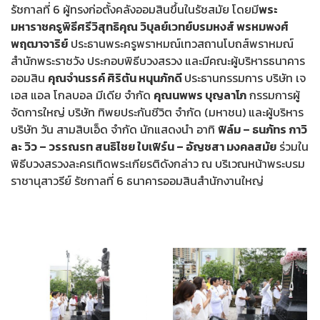
รัชกาลที่ 6 ผู้ทรงก่อตั้งคลังออมสินขึ้นในรัชสมัย โดยมี
พระ
มหาราชครูพิธีศรีวิสุทธิคุณ วิบุลย์เวทย์บรมหงส์ พรหมพงศ์
พฤฒาจาริย์
ประธานพระครูพราหมณ์เทวสถานโบถส์พราหมณ์
สำนักพระราชวัง ประกอบพิธีบวงสรวง และมีคณะผู้บริหารธนาคาร
ออมสิน
คุณจำนรรค์ ศิริตัน หนุนภักดี
ประธานกรรมการ บริษัท เจ
เอส แอล โกลบอล มีเดีย จำกัด
คุณนพพร บุญลาโภ
กรรมการผู้
จัดการใหญ่ บริษัท ทิพยประกันชีวิต จำกัด (มหาชน) และผู้บริหาร
บริษัท วัน สามสิบเอ็ด จำกัด นักแสดงนำ อาทิ
ฟิล์ม – ธนภัทร กาวิ
ละ วิว – วรรณรท สนธิไชย ใบเฟิร์น – อัญชสา มงคลสมัย
ร่วมใน
พิธีบวงสรวงละครเทิดพระเกียรติดังกล่าว ณ บริเวณหน้าพระบรม
ราชานุสาวรีย์ รัชกาลที่ 6 ธนาคารออมสินสำนักงานใหญ่