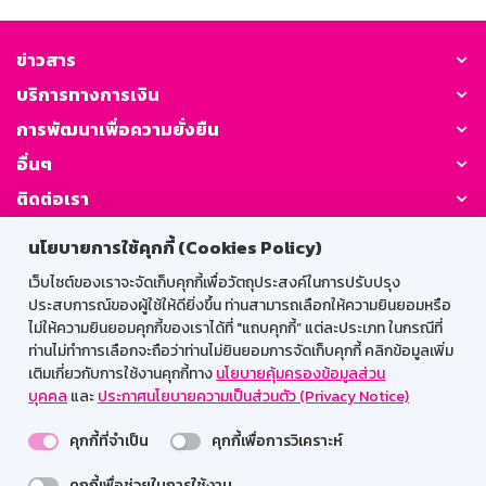
ข่าวสาร
บริการทางการเงิน
การพัฒนาเพื่อความยั่งยืน
อื่นๆ
ติดต่อเรา
นโยบายการใช้คุกกี้ (Cookies Policy)
GSB Society:
เว็บไซต์ของเราจะจัดเก็บคุกกี้เพื่อวัตถุประสงค์ในการปรับปรุง
ประสบการณ์ของผู้ใช้ให้ดียิ่งขึ้น ท่านสามารถเลือกให้ความยินยอมหรือ
ไม่ให้ความยินยอมคุกกี้ของเราได้ที่ "แถบคุกกี้” แต่ละประเภท ในกรณีที่
สำหรับพนักงาน
ท่านไม่ทำการเลือกจะถือว่าท่านไม่ยินยอมการจัดเก็บคุกกี้ คลิกข้อมูลเพิ่ม
เติมเกี่ยวกับการใช้งานคุกกี้ทาง
นโยบายคุ้มครองข้อมูลส่วน
Web HR
GSB Wisdom
M-Search
บุคคล
และ
ประกาศนโยบายความเป็นส่วนตัว (Privacy Notice)
เข้าสู่ระบบเน็ตเมล
คุกกี้ที่จำเป็น
คุกกี้เพื่อการวิเคราะห์
คุกกี้เพื่อช่วยในการใช้งาน