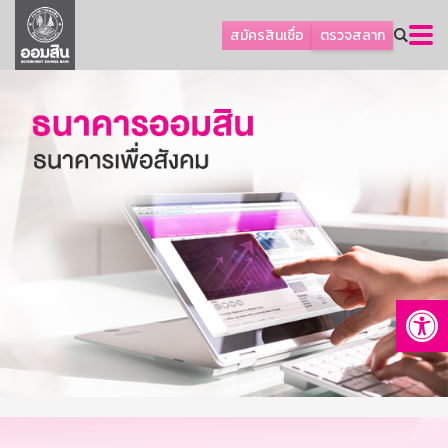
ลูกค้าธุรกิจ
สมัครสินเชื่อ
ตรวจสลาก
ลูกค้าผู้ประกอบรายย่อย
โปรโมชัน
ออมเพื่อสุข
เกี่ยวกับธนาคาร
การพัฒนาที่ยั่งยืน
ข่าวสาร
บริการทางการเงิน
Op
อื่นๆ
ติดต่อเรา
บริการออนไลน์
TH
EN
GSB Society