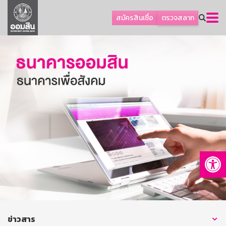
ลูกค้าธุรกิจ
สมัครสินเชื่อ
ตรวจสลาก
ลูกค้าผู้ประกอบรายย่อย
โปรโมชัน
ออมเพื่อสุข
เกี่ยวกับธนาคาร
การพัฒนาที่ยั่งยืน
ข่าวสาร
บริการทางการเงิน
Op
อื่นๆ
ติดต่อเรา
บริการออนไลน์
TH
EN
ข่าวสาร
GSB Society