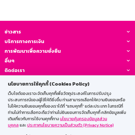
ข่าวสาร
บริการทางการเงิน
การพัฒนาเพื่อความยั่งยืน
อื่นๆ
ติดต่อเรา
นโยบายการใช้คุกกี้ (Cookies Policy)
GSB Society:
เว็บไซต์ของเราจะจัดเก็บคุกกี้เพื่อวัตถุประสงค์ในการปรับปรุง
ประสบการณ์ของผู้ใช้ให้ดียิ่งขึ้น ท่านสามารถเลือกให้ความยินยอมหรือ
ไม่ให้ความยินยอมคุกกี้ของเราได้ที่ "แถบคุกกี้” แต่ละประเภท ในกรณีที่
สำหรับพนักงาน
ท่านไม่ทำการเลือกจะถือว่าท่านไม่ยินยอมการจัดเก็บคุกกี้ คลิกข้อมูลเพิ่ม
เติมเกี่ยวกับการใช้งานคุกกี้ทาง
นโยบายคุ้มครองข้อมูลส่วน
Web HR
GSB Wisdom
M-Search
บุคคล
และ
ประกาศนโยบายความเป็นส่วนตัว (Privacy Notice)
เข้าสู่ระบบเน็ตเมล