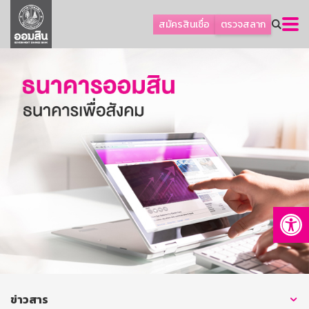
ลูกค้าธุรกิจ
สมัครสินเชื่อ
ตรวจสลาก
ลูกค้าผู้ประกอบรายย่อย
โปรโมชัน
ออมเพื่อสุข
เกี่ยวกับธนาคาร
การพัฒนาที่ยั่งยืน
ข่าวสาร
บริการทางการเงิน
Op
อื่นๆ
ติดต่อเรา
บริการออนไลน์
TH
EN
ข่าวสาร
GSB Society