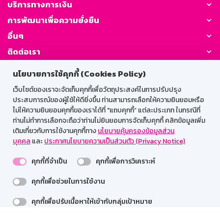
บริการทางการเงิน
การพัฒนาเพื่อความยั่งยืน
อื่นๆ
ติดต่อเรา
นโยบายการใช้คุกกี้ (Cookies Policy)
GSB Society:
เว็บไซต์ของเราจะจัดเก็บคุกกี้เพื่อวัตถุประสงค์ในการปรับปรุง
ประสบการณ์ของผู้ใช้ให้ดียิ่งขึ้น ท่านสามารถเลือกให้ความยินยอมหรือ
ไม่ให้ความยินยอมคุกกี้ของเราได้ที่ "แถบคุกกี้” แต่ละประเภท ในกรณีที่
สำหรับพนักงาน
ท่านไม่ทำการเลือกจะถือว่าท่านไม่ยินยอมการจัดเก็บคุกกี้ คลิกข้อมูลเพิ่ม
เติมเกี่ยวกับการใช้งานคุกกี้ทาง
นโยบายคุ้มครองข้อมูลส่วน
Web HR
GSB Wisdom
M-Search
บุคคล
และ
ประกาศนโยบายความเป็นส่วนตัว (Privacy Notice)
เข้าสู่ระบบเน็ตเมล
คุกกี้ที่จำเป็น
คุกกี้เพื่อการวิเคราะห์
คุกกี้เพื่อช่วยในการใช้งาน
รองรับการใช้งานได้ดีบนเว็บบราวเซอร์
คุกกี้เพื่อปรับเนื้อหาให้เข้ากับกลุ่มเป้าหมาย
สงวนลิขสิทธิ์ 2567 ธนาคารออมสิน