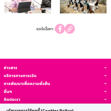
แชร์เนื้อหา :
ข่าวสาร
บริการทางการเงิน
การพัฒนาเพื่อความยั่งยืน
อื่นๆ
ติดต่อเรา
นโยบายการใช้คุกกี้ (Cookies Policy)