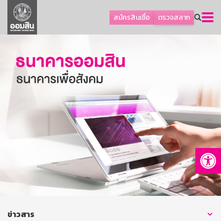
ลูกค้าธุรกิจ
สมัครสินเชื่อ
ตรวจสลาก
ลูกค้าผู้ประกอบรายย่อย
โปรโมชัน
ออมเพื่อสุข
เกี่ยวกับธนาคาร
การพัฒนาที่ยั่งยืน
ข่าวสาร
บริการทางการเงิน
Op
อื่นๆ
ติดต่อเรา
บริการออนไลน์
TH
EN
ข่าวสาร
GSB Society