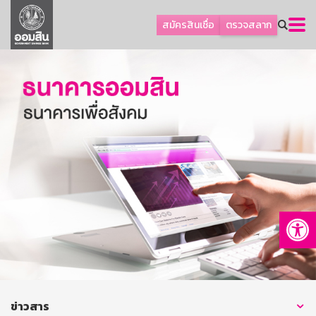
ลูกค้าธุรกิจ
สมัครสินเชื่อ
ตรวจสลาก
ลูกค้าผู้ประกอบรายย่อย
โปรโมชัน
ออมเพื่อสุข
เกี่ยวกับธนาคาร
การพัฒนาที่ยั่งยืน
ข่าวสาร
บริการทางการเงิน
Op
อื่นๆ
ติดต่อเรา
บริการออนไลน์
TH
EN
ข่าวสาร
GSB Society