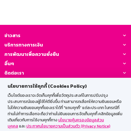
ข่าวสาร
บริการทางการเงิน
การพัฒนาเพื่อความยั่งยืน
อื่นๆ
ติดต่อเรา
นโยบายการใช้คุกกี้ (Cookies Policy)
GSB Society:
เว็บไซต์ของเราจะจัดเก็บคุกกี้เพื่อวัตถุประสงค์ในการปรับปรุง
ประสบการณ์ของผู้ใช้ให้ดียิ่งขึ้น ท่านสามารถเลือกให้ความยินยอมหรือ
ไม่ให้ความยินยอมคุกกี้ของเราได้ที่ "แถบคุกกี้” แต่ละประเภท ในกรณีที่
สำหรับพนักงาน
ท่านไม่ทำการเลือกจะถือว่าท่านไม่ยินยอมการจัดเก็บคุกกี้ คลิกข้อมูลเพิ่ม
เติมเกี่ยวกับการใช้งานคุกกี้ทาง
นโยบายคุ้มครองข้อมูลส่วน
Web HR
GSB Wisdom
M-Search
บุคคล
และ
ประกาศนโยบายความเป็นส่วนตัว (Privacy Notice)