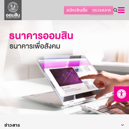
ลูกค้าธุรกิจ
สมัครสินเชื่อ
ตรวจสลาก
ลูกค้าผู้ประกอบรายย่อย
โปรโมชัน
ออมเพื่อสุข
เกี่ยวกับธนาคาร
การพัฒนาที่ยั่งยืน
ข่าวสาร
บริการทางการเงิน
Op
อื่นๆ
ติดต่อเรา
บริการออนไลน์
TH
EN
ข่าวสาร
GSB Society