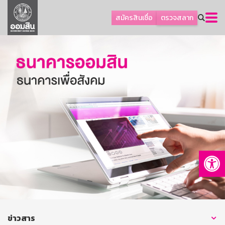
ลูกค้าธุรกิจ
สมัครสินเชื่อ
ตรวจสลาก
ลูกค้าผู้ประกอบรายย่อย
โปรโมชัน
ออมเพื่อสุข
เกี่ยวกับธนาคาร
การพัฒนาที่ยั่งยืน
ข่าวสาร
บริการทางการเงิน
Op
อื่นๆ
ติดต่อเรา
บริการออนไลน์
TH
EN
ข่าวสาร
GSB Society