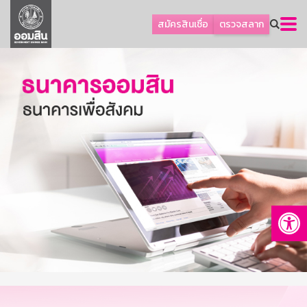
ลูกค้าธุรกิจ
สมัครสินเชื่อ
ตรวจสลาก
ลูกค้าผู้ประกอบรายย่อย
โปรโมชัน
ออมเพื่อสุข
เกี่ยวกับธนาคาร
การพัฒนาที่ยั่งยืน
ข่าวสาร
บริการทางการเงิน
Op
อื่นๆ
ติดต่อเรา
บริการออนไลน์
TH
EN
GSB Society