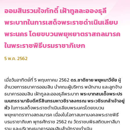
ออมสินรวมใจภักดิ์ เฝ้าทูลละอองธุลี
พระบาทในการเสด็จพระราชดำเนินเลียบ
พระนคร โดยขบวนพยุหยาตราสถลมารค
ในพระราชพิธีบรมราชาภิเษก
5 พ.ค. 2562
เมื่อวันอาทิตย์ที่ 5 พฤษภาคม 2562
ดร.ชาติชาย พยุหนาวีชัย
ผู้
อำนวยการธนาคารออมสิน นำคณะผู้บริหาร พนักงาน และลูกจ้าง
ธนาคารออมสิน เฝ้าทูลละอองธุลีพระบาท
พระบาทสมเด็จพระปร
เมนทรรามาธิบดีศรีสินทรมหาวชิราลงกรณ พระวชิรเกล้าเจ้าอยู่
หัว
ในการเสด็จพระราชดำเนินเลียบพระนครโดยขบวน
พยุหยาตราทางสถลมารค เนื่องในโอกาสมหามงคลพระราชพิธี
บรมราชาภิเษก พุทธศักราช 2562 ณ วัดราชบพิธสถิตมหาสีมา
ราม และบริเวณธนาคารออมสินสำนักราชดำเนิน