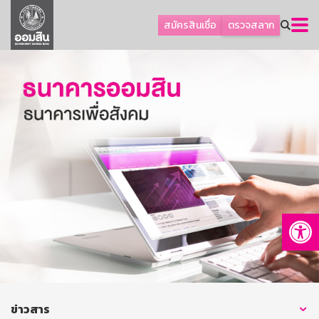
ลูกค้าธุรกิจ
สมัครสินเชื่อ
ตรวจสลาก
ลูกค้าผู้ประกอบรายย่อย
โปรโมชัน
ออมเพื่อสุข
เกี่ยวกับธนาคาร
การพัฒนาที่ยั่งยืน
ข่าวสาร
บริการทางการเงิน
Op
อื่นๆ
ติดต่อเรา
บริการออนไลน์
TH
EN
ข่าวสาร
GSB Society