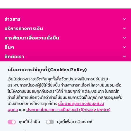
ข่าวสาร
บริการทางการเงิน
การพัฒนาเพื่อความยั่งยืน
อื่นๆ
ติดต่อเรา
นโยบายการใช้คุกกี้ (Cookies Policy)
GSB Society:
เว็บไซต์ของเราจะจัดเก็บคุกกี้เพื่อวัตถุประสงค์ในการปรับปรุง
ประสบการณ์ของผู้ใช้ให้ดียิ่งขึ้น ท่านสามารถเลือกให้ความยินยอมหรือ
ไม่ให้ความยินยอมคุกกี้ของเราได้ที่ "แถบคุกกี้” แต่ละประเภท ในกรณีที่
สำหรับพนักงาน
ท่านไม่ทำการเลือกจะถือว่าท่านไม่ยินยอมการจัดเก็บคุกกี้ คลิกข้อมูลเพิ่ม
เติมเกี่ยวกับการใช้งานคุกกี้ทาง
นโยบายคุ้มครองข้อมูลส่วน
Web HR
GSB Wisdom
M-Search
บุคคล
และ
ประกาศนโยบายความเป็นส่วนตัว (Privacy Notice)
เข้าสู่ระบบเน็ตเมล
คุกกี้ที่จำเป็น
คุกกี้เพื่อการวิเคราะห์