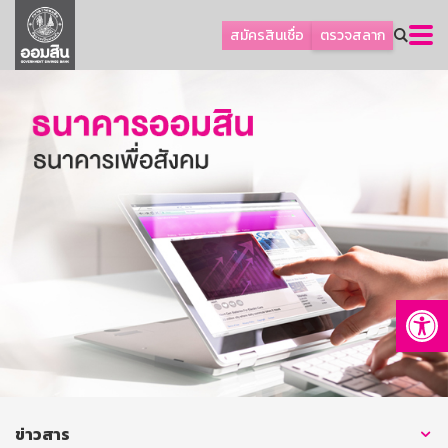
ลูกค้าธุรกิจ
สมัครสินเชื่อ
ตรวจสลาก
ลูกค้าผู้ประกอบรายย่อย
โปรโมชัน
ออมเพื่อสุข
เกี่ยวกับธนาคาร
การพัฒนาที่ยั่งยืน
ข่าวสาร
บริการทางการเงิน
Op
อื่นๆ
ติดต่อเรา
บริการออนไลน์
TH
EN
ข่าวสาร
GSB Society