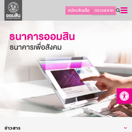
ลูกค้าธุรกิจ
สมัครสินเชื่อ
ตรวจสลาก
ลูกค้าผู้ประกอบรายย่อย
โปรโมชัน
ออมเพื่อสุข
เกี่ยวกับธนาคาร
การพัฒนาที่ยั่งยืน
ข่าวสาร
บริการทางการเงิน
Op
อื่นๆ
ติดต่อเรา
บริการออนไลน์
TH
EN
ข่าวสาร
GSB Society