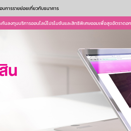
ะกอบการรายย่อย
เกี่ยวกับธนาคาร
ะกัน
ลงทุน
บริการออนไลน์
โปรโมชันและสิทธิพิเศษ
ออมเพื่อสุข
อัตราดอก