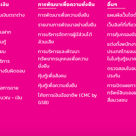
เงิน
การพัฒนาเพื่อความยั่งยืน
อื่นๆ
นเงินตราต่าง
การพัฒนาเพื่อความยั่งยืน
แผนผังเว็บไซต
รายงานการพัฒนาอย่างยั่งยืน
เว็บลิงก์ที่เกี่ย
งินฝาก
การบริหารจัดการผู้มีส่วนได้
การคุ้มครองข้
นกู้
ส่วนเสีย
แต่งตั้งพนักง
ียม
การบริหารและพัฒนา
ประเทศไทยลงล
ทรัพยากรบุคคลเพื่อความ
ในใบหุ้นกู้ธน
ริการ
ยั่งยืน
ตรวจสอบใบอน
ย่างรับผิดชอบ
หุ้นกู้เพื่อสังคม
ประกัน
หุ้นกู้เพื่อความยั่งยืน
การเปิดเผยการ
รอการขาย
ทรัพย์สินของธ
โค้ชการเงินมืออาชีพ (CMC by
ำนวณ - เงิน
สื่อมวลชน
GSB)