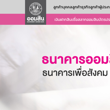
ลูกค้าบุคคล
ลูกค้าธุรกิจ
ลูกค้าผู้ปร
เงินฝาก
สินเชื่อ
สลากออมสิน
บัตร
ปร