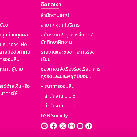
ติดต่อเรา
์
สำนักงานใหญ่
วข้อง
สาขา / จุดให้บริการ
อมูลส่วนบุคคล
สมัครงาน / ทุนการศึกษา /
นักศึกษาฝึกงาน
านธนาคารแห่ง
ายมือชื่อกำกับ
รายงานและช่องทางการร้อง
าคารออมสิน
เรียน
ุญาตผู้ขาย
ช่องทางแจ้งเรื่องร้องเรียน การ
ทุจริตและประพฤติมิชอบ :
ใช้จ่ายเงินหรือ
- ธนาคารออมสิน
นาคารให้
- สำนักงาน ป.ป.ช.
- สำนักงาน ป.ป.ท.
GSB Society :