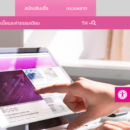
สมัครสินเชื่อ
ตรวจสลาก
เบี้ยและค่าธรรมเนียม
TH
Op