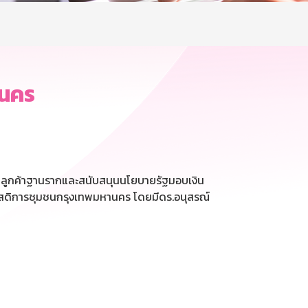
านคร
ุ่มลูกค้าฐานรากและสนับสนุนนโยบายรัฐมอบเงิน
วัสดิการชุมชนกรุงเทพมหานคร โดยมีดร.อนุสรณ์