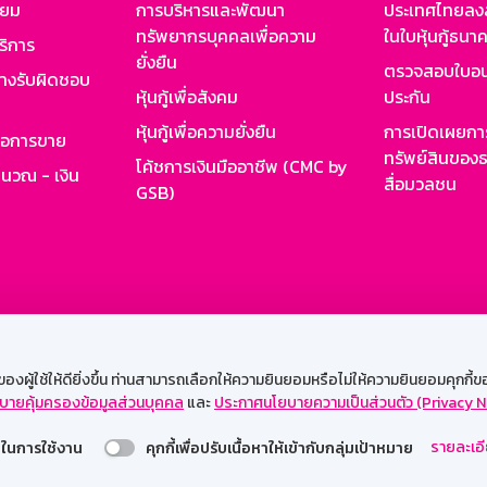
ียม
การบริหารและพัฒนา
ประเทศไทยลงล
ทรัพยากรบุคคลเพื่อความ
ในใบหุ้นกู้ธน
ริการ
ยั่งยืน
ตรวจสอบใบอน
ย่างรับผิดชอบ
หุ้นกู้เพื่อสังคม
ประกัน
หุ้นกู้เพื่อความยั่งยืน
การเปิดเผยการ
รอการขาย
ทรัพย์สินของธ
โค้ชการเงินมืออาชีพ (CMC by
ำนวณ - เงิน
สื่อมวลชน
GSB)
กงาน
Web HR
GSB Wisdom
M-Search
เข้าสู่ร
ผู้ใช้ให้ดียิ่งขึ้น ท่านสามารถเลือกให้ความยินยอมหรือไม่ให้ความยินยอมคุกกี้ของเ
บายคุ้มครองข้อมูลส่วนบุคคล
และ
ประกาศนโยบายความเป็นส่วนตัว (Privacy N
รองรับการใช้งานได้ดีบนเว็บบราวเซอร์
รายละเอี
่วยในการใช้งาน
คุกกี้เพื่อปรับเนื้อหาให้เข้ากับกลุ่มเป้าหมาย
สงวนลิขสิทธิ์ 2567 ธนาคารออมสิน