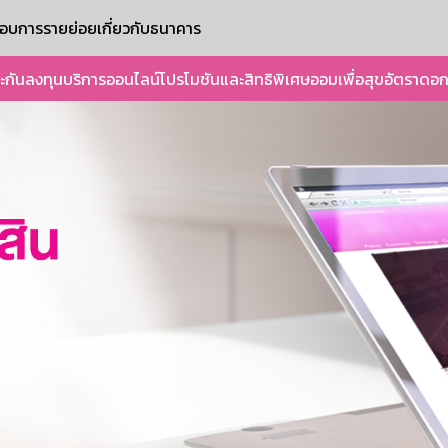
ะกอบการรายย่อย
เกี่ยวกับธนาคาร
ะกัน
ลงทุน
บริการออนไลน์
โปรโมชันและสิทธิพิเศษ
ออมเพื่อสุข
อัตราดอก