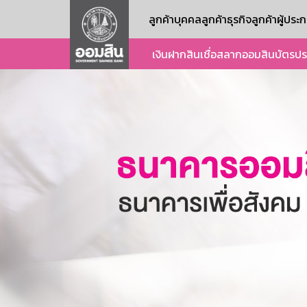
ลูกค้าบุคคล
ลูกค้าธุรกิจ
ลูกค้าผู้ปร
เงินฝาก
สินเชื่อ
สลากออมสิน
บัตร
ปร