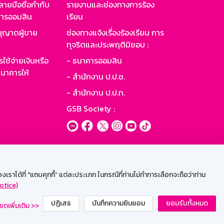
ายมือชื่อกำกับ
รายงานและช่องทางการร้อง
าคารออมสิน
เรียน
ุญาตผู้ขาย
ช่องทางแจ้งเรื่องร้องเรียน การ
ทุจริตและประพฤติมิชอบ :
ใช้จ่ายเงินหรือ
- ธนาคารออมสิน
นาคารให้
- สำนักงาน ป.ป.ช.
- สำนักงาน ป.ป.ท.
GSB Society :
ะบบเน็ตเมล
ราได้ที่ "แถบคุกกี้” แต่ละประเภท ในกรณีที่ท่านไม่ทำการเลือกจะถือว่าท่าน
otice)
ปฏิเสธ
บันทึกความยินยอม
ยอมรับทั้งหมด
ยดเพิ่มเติม >>