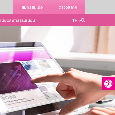
สมัครสินเชื่อ
ตรวจสลาก
เบี้ยและค่าธรรมเนียม
TH
Op