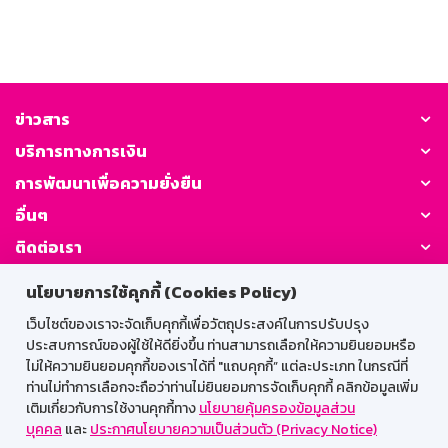
ข่าวสาร
บริการทางการเงิน
การพัฒนาเพื่อความยั่งยืน
อื่นๆ
ติดต่อเรา
นโยบายการใช้คุกกี้ (Cookies Policy)
GSB Society:
เว็บไซต์ของเราจะจัดเก็บคุกกี้เพื่อวัตถุประสงค์ในการปรับปรุง
ประสบการณ์ของผู้ใช้ให้ดียิ่งขึ้น ท่านสามารถเลือกให้ความยินยอมหรือ
ไม่ให้ความยินยอมคุกกี้ของเราได้ที่ "แถบคุกกี้” แต่ละประเภท ในกรณีที่
สำหรับพนักงาน
ท่านไม่ทำการเลือกจะถือว่าท่านไม่ยินยอมการจัดเก็บคุกกี้ คลิกข้อมูลเพิ่ม
เติมเกี่ยวกับการใช้งานคุกกี้ทาง
นโยบายคุ้มครองข้อมูลส่วน
Web HR
GSB Wisdom
M-Search
บุคคล
และ
ประกาศนโยบายความเป็นส่วนตัว (Privacy Notice)