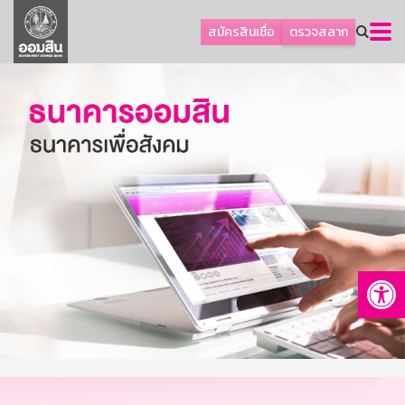
ลูกค้าธุรกิจ
สมัครสินเชื่อ
ตรวจสลาก
ลูกค้าผู้ประกอบรายย่อย
โปรโมชัน
ออมเพื่อสุข
เกี่ยวกับธนาคาร
การพัฒนาที่ยั่งยืน
ข่าวสาร
บริการทางการเงิน
Op
อื่นๆ
ติดต่อเรา
บริการออนไลน์
TH
EN
GSB Society