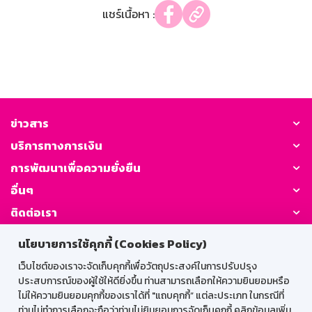
แชร์เนื้อหา :
ข่าวสาร
บริการทางการเงิน
การพัฒนาเพื่อความยั่งยืน
อื่นๆ
ติดต่อเรา
นโยบายการใช้คุกกี้ (Cookies Policy)
GSB Society:
เว็บไซต์ของเราจะจัดเก็บคุกกี้เพื่อวัตถุประสงค์ในการปรับปรุง
ประสบการณ์ของผู้ใช้ให้ดียิ่งขึ้น ท่านสามารถเลือกให้ความยินยอมหรือ
ไม่ให้ความยินยอมคุกกี้ของเราได้ที่ "แถบคุกกี้” แต่ละประเภท ในกรณีที่
สำหรับพนักงาน
ท่านไม่ทำการเลือกจะถือว่าท่านไม่ยินยอมการจัดเก็บคุกกี้ คลิกข้อมูลเพิ่ม