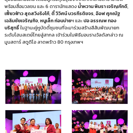
พร้อมสื่อมวลชน และ 6 ดารานักแสดง
น้ำหวาน พิมรา เจริญภักดี
,
เฟี้ยวฟ้าว สุดสวิงริงโก้
,
ตี๋ วิวิศน์ บวรกีรติขจร
,
อ๊อฟ ศุภณัฐ
เฉลิมชัยเจริญกิจ
,
หนูเล็ก ก่อนบ่าย
ฯ และ
ปอ อรรณพ ทอง
บริสุทธิ์
ในฐานะคู่หูบัดดี้ชุมชนที่จะมาร่วมสร้างสีสันพัฒนายก
ระดับโฮมสเตย์ไทยสู่สากล เข้าร่วมในพิธีมอบรางวัลดังกล่าว ณ
มูนสตาร์ สตูดิโอ ลาดพร้าว 80 กรุงเทพฯ