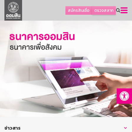
ลูกค้าธุรกิจ
สมัครสินเชื่อ
ตรวจสลาก
ลูกค้าผู้ประกอบรายย่อย
โปรโมชัน
ออมเพื่อสุข
เกี่ยวกับธนาคาร
การพัฒนาที่ยั่งยืน
ข่าวสาร
บริการทางการเงิน
Op
อื่นๆ
ติดต่อเรา
บริการออนไลน์
TH
EN
ข่าวสาร
GSB Society