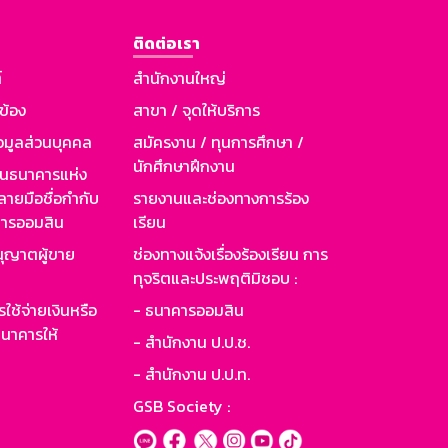
ติดต่อเรา
์
สำนักงานใหญ่
วข้อง
สาขา / จุดให้บริการ
อมูลส่วนบุคคล
สมัครงาน / ทุนการศึกษา /
นักศึกษาฝึกงาน
านธนาคารแห่ง
ายมือชื่อกำกับ
รายงานและช่องทางการร้อง
าคารออมสิน
เรียน
ุญาตผู้ขาย
ช่องทางแจ้งเรื่องร้องเรียน การ
ทุจริตและประพฤติมิชอบ :
ใช้จ่ายเงินหรือ
- ธนาคารออมสิน
นาคารให้
- สำนักงาน ป.ป.ช.
- สำนักงาน ป.ป.ท.
GSB Society :