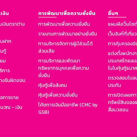
เงิน
การพัฒนาเพื่อความยั่งยืน
อื่นๆ
นเงินตราต่าง
การพัฒนาเพื่อความยั่งยืน
แผนผังเว็บไซต
รายงานการพัฒนาอย่างยั่งยืน
เว็บลิงก์ที่เกี่ย
งินฝาก
การบริหารจัดการผู้มีส่วนได้
การคุ้มครองข้
นกู้
ส่วนเสีย
แต่งตั้งพนักง
ียม
การบริหารและพัฒนา
ประเทศไทยลงล
ทรัพยากรบุคคลเพื่อความ
ในใบหุ้นกู้ธน
ริการ
ยั่งยืน
ตรวจสอบใบอน
ย่างรับผิดชอบ
หุ้นกู้เพื่อสังคม
ประกัน
หุ้นกู้เพื่อความยั่งยืน
การเปิดเผยการ
รอการขาย
ทรัพย์สินของธ
โค้ชการเงินมืออาชีพ (CMC by
ำนวณ - เงิน
สื่อมวลชน
GSB)