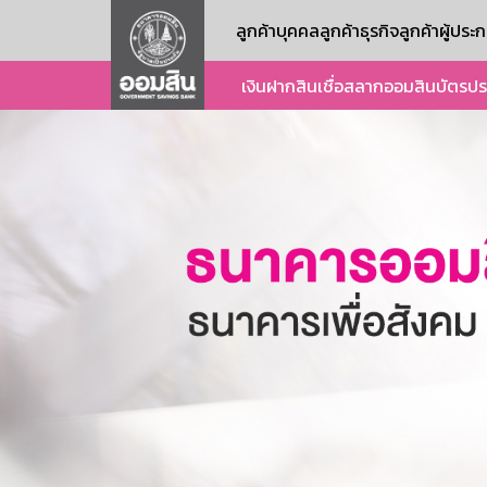
ลูกค้าบุคคล
ลูกค้าธุรกิจ
ลูกค้าผู้ปร
เงินฝาก
สินเชื่อ
สลากออมสิน
บัตร
ปร