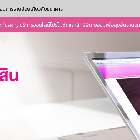
ะกอบการรายย่อย
เกี่ยวกับธนาคาร
ะกัน
ลงทุน
บริการออนไลน์
โปรโมชันและสิทธิพิเศษ
ออมเพื่อสุข
อัตราดอก