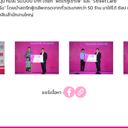
สนุน ทีมละ 50,000 บาท ได้แก่ “ผัดไทภูเขาไฟ” และ “Street Larb”
 โดยนำสตรีทฟู้ดอัพเกรดจากทั่วประเทศกว่า 50 ร้าน มาให้ได้ ช้อป ชม 
มสินสำนักงานใหญ่
แชร์เนื้อหา :