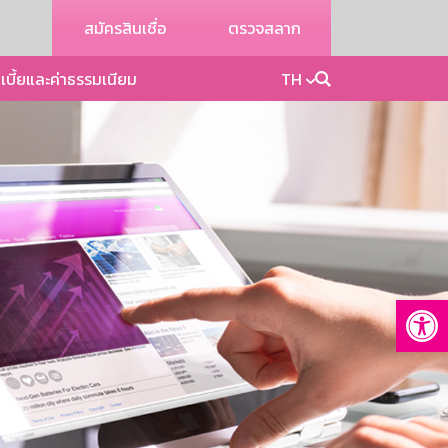
สมัครสินเชื่อ
ตรวจสลาก
เบี้ยและค่าธรรมเนียม
TH
Op