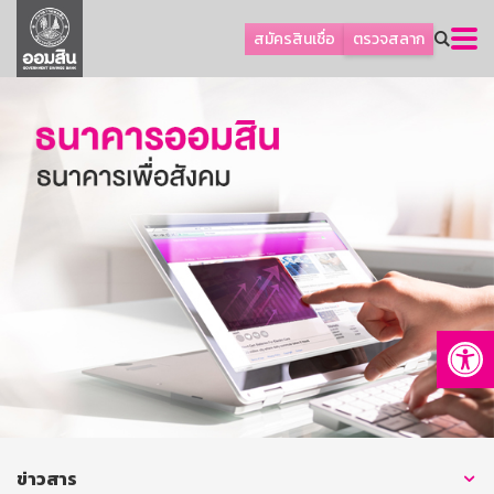
ลูกค้าธุรกิจ
สมัครสินเชื่อ
ตรวจสลาก
ลูกค้าผู้ประกอบรายย่อย
โปรโมชัน
ออมเพื่อสุข
เกี่ยวกับธนาคาร
การพัฒนาที่ยั่งยืน
ข่าวสาร
บริการทางการเงิน
Op
อื่นๆ
ติดต่อเรา
บริการออนไลน์
TH
EN
ข่าวสาร
GSB Society