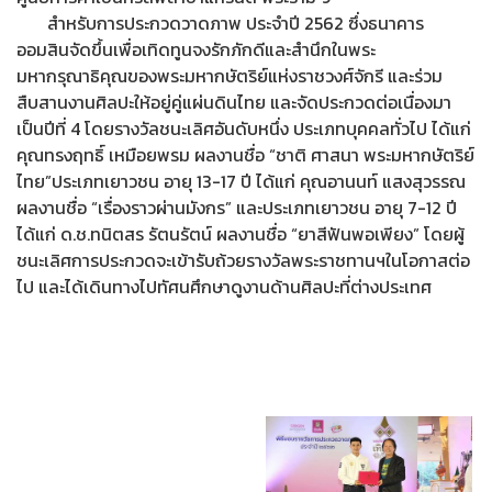
สำหรับการประกวดวาดภาพ ประจำปี 2562 ซึ่งธนาคาร
ออมสินจัดขึ้นเพื่อเทิดทูนจงรักภักดีและสำนึกในพระ
มหากรุณาธิคุณของพระมหากษัตริย์แห่งราชวงศ์จักรี และร่วม
สืบสานงานศิลปะให้อยู่คู่แผ่นดินไทย และจัดประกวดต่อเนื่องมา
เป็นปีที่ 4 โดยรางวัลชนะเลิศอันดับหนึ่ง ประเภทบุคคลทั่วไป ได้แก่
คุณทรงฤทธิ์ เหมือยพรม ผลงานชื่อ “ชาติ ศาสนา พระมหากษัตริย์
ไทย”ประเภทเยาวชน อายุ 13-17 ปี ได้แก่ คุณอานนท์ แสงสุวรรณ
ผลงานชื่อ “เรื่องราวผ่านมังกร” และประเภทเยาวชน อายุ 7-12 ปี
ได้แก่ ด.ช.ทนิตสร รัตนรัตน์ ผลงานชื่อ “ยาสีฟันพอเพียง” โดยผู้
ชนะเลิศการประกวดจะเข้ารับถ้วยรางวัลพระราชทานฯในโอกาสต่อ
ไป และได้เดินทางไปทัศนศึกษาดูงานด้านศิลปะที่ต่างประเทศ