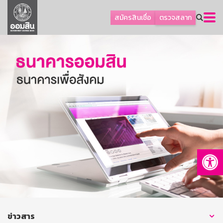
ลูกค้าธุรกิจ
สมัครสินเชื่อ
ตรวจสลาก
ลูกค้าผู้ประกอบรายย่อย
โปรโมชัน
ออมเพื่อสุข
เกี่ยวกับธนาคาร
การพัฒนาที่ยั่งยืน
ข่าวสาร
บริการทางการเงิน
Op
อื่นๆ
ติดต่อเรา
บริการออนไลน์
TH
EN
ข่าวสาร
GSB Society