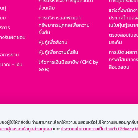
การบริหารจัดการผู้มีส่วนได้
การคุ้มครองข้
นกู้
ส่วนเสีย
แต่งตั้งพนักง
ียม
การบริหารและพัฒนา
ประเทศไทยลงล
ทรัพยากรบุคคลเพื่อความ
ในใบหุ้นกู้ธน
ริการ
ยั่งยืน
ตรวจสอบใบอน
ย่างรับผิดชอบ
หุ้นกู้เพื่อสังคม
ประกัน
หุ้นกู้เพื่อความยั่งยืน
การเปิดเผยการ
รอการขาย
ทรัพย์สินของธ
โค้ชการเงินมืออาชีพ (CMC by
ำนวณ - เงิน
สื่อมวลชน
GSB)
กงาน
Web HR
GSB Wisdom
M-Search
เข้าสู่ร
ผู้ใช้ให้ดียิ่งขึ้น ท่านสามารถเลือกให้ความยินยอมหรือไม่ให้ความยินยอมคุกกี้ของเ
บายคุ้มครองข้อมูลส่วนบุคคล
และ
ประกาศนโยบายความเป็นส่วนตัว (Privacy N