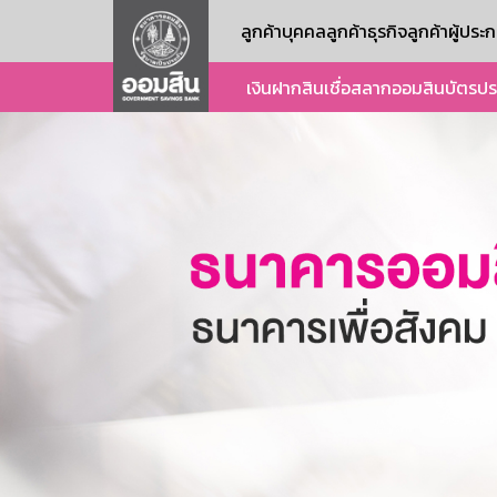
ลูกค้าบุคคล
ลูกค้าธุรกิจ
ลูกค้าผู้ปร
เงินฝาก
สินเชื่อ
สลากออมสิน
บัตร
ปร