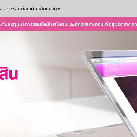
ะกอบการรายย่อย
เกี่ยวกับธนาคาร
ะกัน
ลงทุน
บริการออนไลน์
โปรโมชันและสิทธิพิเศษ
ออมเพื่อสุข
อัตราดอก