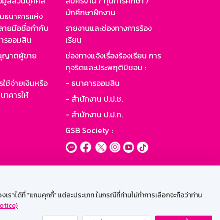
อมูลส่วนบุคคล
สมัครงาน / ทุนการศึกษา /
นักศึกษาฝึกงาน
านธนาคารแห่ง
ายมือชื่อกำกับ
รายงานและช่องทางการร้อง
าคารออมสิน
เรียน
ุญาตผู้ขาย
ช่องทางแจ้งเรื่องร้องเรียน การ
ทุจริตและประพฤติมิชอบ :
ใช้จ่ายเงินหรือ
- ธนาคารออมสิน
นาคารให้
- สำนักงาน ป.ป.ช.
- สำนักงาน ป.ป.ท.
GSB Society :
ะบบเน็ตเมล
ราได้ที่ "แถบคุกกี้” แต่ละประเภท ในกรณีที่ท่านไม่ทำการเลือกจะถือว่าท่าน
otice)