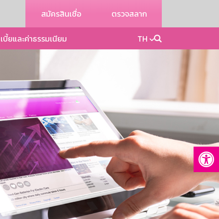
สมัครสินเชื่อ
ตรวจสลาก
เบี้ยและค่าธรรมเนียม
TH
Op