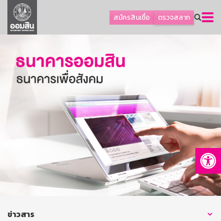
ลูกค้าธุรกิจ
สมัครสินเชื่อ
ตรวจสลาก
ลูกค้าผู้ประกอบรายย่อย
โปรโมชัน
ออมเพื่อสุข
เกี่ยวกับธนาคาร
การพัฒนาที่ยั่งยืน
ข่าวสาร
บริการทางการเงิน
Op
อื่นๆ
ติดต่อเรา
บริการออนไลน์
TH
EN
ข่าวสาร
GSB Society