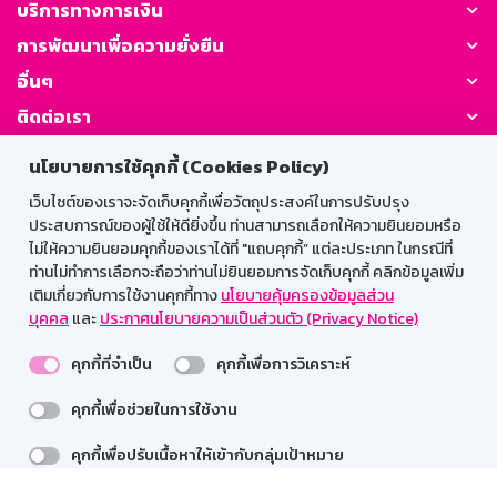
บริการทางการเงิน
การพัฒนาเพื่อความยั่งยืน
อื่นๆ
ติดต่อเรา
นโยบายการใช้คุกกี้ (Cookies Policy)
GSB Society:
เว็บไซต์ของเราจะจัดเก็บคุกกี้เพื่อวัตถุประสงค์ในการปรับปรุง
ประสบการณ์ของผู้ใช้ให้ดียิ่งขึ้น ท่านสามารถเลือกให้ความยินยอมหรือ
ไม่ให้ความยินยอมคุกกี้ของเราได้ที่ "แถบคุกกี้” แต่ละประเภท ในกรณีที่
สำหรับพนักงาน
ท่านไม่ทำการเลือกจะถือว่าท่านไม่ยินยอมการจัดเก็บคุกกี้ คลิกข้อมูลเพิ่ม
เติมเกี่ยวกับการใช้งานคุกกี้ทาง
นโยบายคุ้มครองข้อมูลส่วน
Web HR
GSB Wisdom
M-Search
บุคคล
และ
ประกาศนโยบายความเป็นส่วนตัว (Privacy Notice)
เข้าสู่ระบบเน็ตเมล
คุกกี้ที่จำเป็น
คุกกี้เพื่อการวิเคราะห์
คุกกี้เพื่อช่วยในการใช้งาน
รองรับการใช้งานได้ดีบนเว็บบราวเซอร์
คุกกี้เพื่อปรับเนื้อหาให้เข้ากับกลุ่มเป้าหมาย
สงวนลิขสิทธิ์ 2567 ธนาคารออมสิน