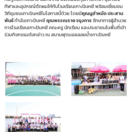
กีฬาและอุปกรณ์ตัดผมให้กับโรงเรียนเกาะปันหยี พร้อมเยี่ยมชม
วิถีชุมชนเกาะปันหยีในโอกาสนี้ด้วย โดยมี
คุณมูฮำหมัด ประสาน
พันธ์
กำนันเกาะปันหยี
คุณพรรณราย จรุงการ
รักษาการผู้อำนวย
การโรงเรียนเกาะปันหยี คณะครู นักเรียน และประชาชนในพื้นที่เข้า
ร่วมกิจกรรมดังกล่าว ณ สนามฟุตบอลลอยน้ำเกาะปันหยี