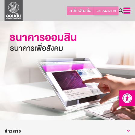
ลูกค้าธุรกิจ
สมัครสินเชื่อ
ตรวจสลาก
ลูกค้าผู้ประกอบรายย่อย
โปรโมชัน
ออมเพื่อสุข
เกี่ยวกับธนาคาร
การพัฒนาที่ยั่งยืน
ข่าวสาร
บริการทางการเงิน
Op
อื่นๆ
ติดต่อเรา
บริการออนไลน์
TH
EN
ข่าวสาร
GSB Society