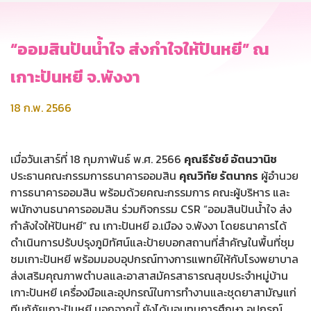
“ออมสินปันน้ำใจ ส่งกำใจให้ปันหยี” ณ
เกาะปันหยี จ.พังงา
18 ก.พ. 2566
เมื่อวันเสาร์ที่ 18 กุมภาพันธ์ พ.ศ. 2566
คุณธีรัชย์ อัตนวานิช
ประธานคณะกรรมการธนาคารออมสิน
คุณวิทัย รัตนากร
ผู้อำนวย
การธนาคารออมสิน พร้อมด้วยคณะกรรมการ คณะผู้บริหาร และ
พนักงานธนาคารออมสิน ร่วมกิจกรรม CSR “ออมสินปันน้ำใจ ส่ง
กำลังใจให้ปันหยี” ณ เกาะปันหยี อ.เมือง จ.พังงา โดยธนาคารได้
ดำเนินการปรับปรุงภูมิทัศน์และป้ายบอกสถานที่สำคัญในพื้นที่ชุม
ชมเกาะปันหยี พร้อมมอบอุปกรณ์ทางการแพทย์ให้กับโรงพยาบาล
ส่งเสริมคุณภาพตำบลและอาสาสมัครสาธารณสุขประจำหมู่บ้าน
เกาะปันหยี เครื่องมือและอุปกรณ์ในการทำงานและชุดยาสามัญแก่
ทีมกู้ภัยเกาะปันหยี นอกจากนี้ ยังได้มอบทุนการศึกษา อุปกรณ์