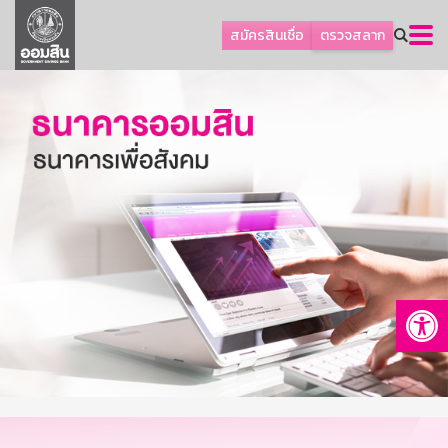
ลูกค้าธุรกิจ
สมัครสินเชื่อ
ตรวจสลาก
ลูกค้าผู้ประกอบรายย่อย
โปรโมชัน
ออมเพื่อสุข
เกี่ยวกับธนาคาร
การพัฒนาที่ยั่งยืน
ข่าวสาร
บริการทางการเงิน
Op
อื่นๆ
ติดต่อเรา
บริการออนไลน์
TH
EN
GSB Society