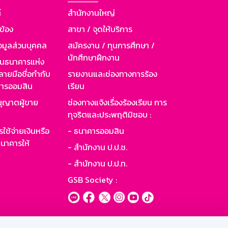
์
สำนักงานใหญ่
วข้อง
สาขา / จุดให้บริการ
อมูลส่วนบุคคล
สมัครงาน / ทุนการศึกษา /
นักศึกษาฝึกงาน
านธนาคารแห่ง
ายมือชื่อกำกับ
รายงานและช่องทางการร้อง
าคารออมสิน
เรียน
ุญาตผู้ขาย
ช่องทางแจ้งเรื่องร้องเรียน การ
ทุจริตและประพฤติมิชอบ :
ใช้จ่ายเงินหรือ
- ธนาคารออมสิน
นาคารให้
- สำนักงาน ป.ป.ช.
- สำนักงาน ป.ป.ท.
GSB Society :
ะบบเน็ตเมล