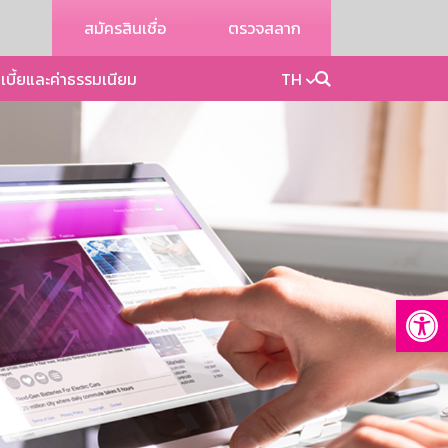
สมัครสินเชื่อ
ตรวจสลาก
เบี้ยและค่าธรรมเนียม
TH
Op