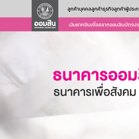
ลูกค้าบุคคล
ลูกค้าธุรกิจ
ลูกค้าผู้ปร
เงินฝาก
สินเชื่อ
สลากออมสิน
บัตร
ปร