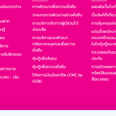
นเงินตราต่าง
การพัฒนาเพื่อความยั่งยืน
แผนผังเว็บไซต
รายงานการพัฒนาอย่างยั่งยืน
เว็บลิงก์ที่เกี่ย
งินฝาก
การบริหารจัดการผู้มีส่วนได้
การคุ้มครองข้
นกู้
ส่วนเสีย
แต่งตั้งพนักง
ียม
การบริหารและพัฒนา
ประเทศไทยลงล
ทรัพยากรบุคคลเพื่อความ
ในใบหุ้นกู้ธน
ริการ
ยั่งยืน
ตรวจสอบใบอน
ย่างรับผิดชอบ
หุ้นกู้เพื่อสังคม
ประกัน
หุ้นกู้เพื่อความยั่งยืน
การเปิดเผยการ
รอการขาย
ทรัพย์สินของธ
โค้ชการเงินมืออาชีพ (CMC by
ำนวณ - เงิน
สื่อมวลชน
GSB)
กงาน
Web HR
GSB Wisdom
M-Search
เข้าสู่ร