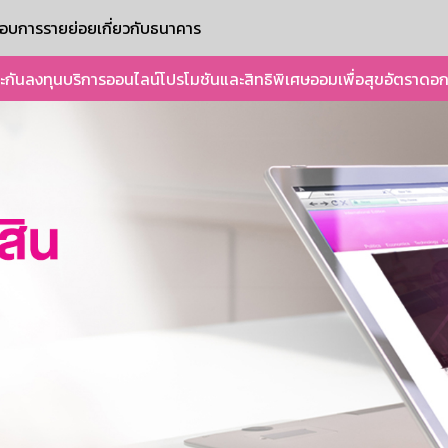
ะกอบการรายย่อย
เกี่ยวกับธนาคาร
ะกัน
ลงทุน
บริการออนไลน์
โปรโมชันและสิทธิพิเศษ
ออมเพื่อสุข
อัตราดอก