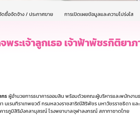
ัดซื้อจัดจ้าง / ประกาศขาย
การเปิดเผยข้อมูลและความโปร่งใส
พระเจ้าลูกเธอ เจ้าฟ้าพัชรกิติย
นากร
ผู้อำนวยการธนาคารออมสิน พร้อมด้วยคณะผู้บริหารและพนักงานธ
ิยาภา นเรนทิราเทพยวดี กรมหลวงราชสาริณีสิริพัชร มหาวัชรราชธิด
าคารภูมิสิริมังคลานุสรณ์ โรงพยาบาลจุฬาลงกรณ์ สภากาชาดไทย