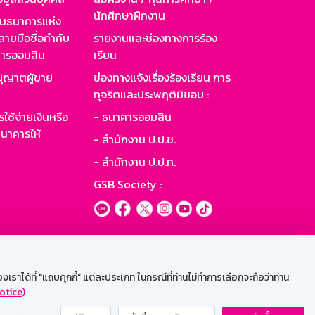
นักศึกษาฝึกงาน
านธนาคารแห่ง
ายมือชื่อกำกับ
รายงานและช่องทางการร้อง
าคารออมสิน
เรียน
ุญาตผู้ขาย
ช่องทางแจ้งเรื่องร้องเรียน การ
ทุจริตและประพฤติมิชอบ :
ใช้จ่ายเงินหรือ
- ธนาคารออมสิน
นาคารให้
- สำนักงาน ป.ป.ช.
- สำนักงาน ป.ป.ท.
GSB Society :
ะบบเน็ตเมล
ราได้ที่ "แถบคุกกี้” แต่ละประเภท ในกรณีที่ท่านไม่ทำการเลือกจะถือว่าท่าน
otice)