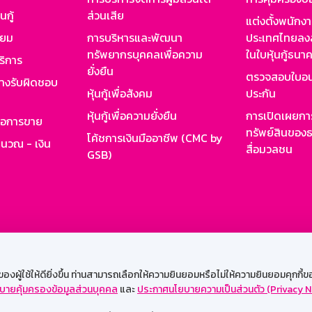
นกู้
ส่วนเสีย
แต่งตั้งพนักง
ียม
การบริหารและพัฒนา
ประเทศไทยลงล
ทรัพยากรบุคคลเพื่อความ
ในใบหุ้นกู้ธน
ริการ
ยั่งยืน
ตรวจสอบใบอน
ย่างรับผิดชอบ
หุ้นกู้เพื่อสังคม
ประกัน
หุ้นกู้เพื่อความยั่งยืน
การเปิดเผยการ
รอการขาย
ทรัพย์สินของธ
โค้ชการเงินมืออาชีพ (CMC by
ำนวณ - เงิน
สื่อมวลชน
GSB)
กงาน
Web HR
GSB Wisdom
M-Search
เข้าสู่ร
ผู้ใช้ให้ดียิ่งขึ้น ท่านสามารถเลือกให้ความยินยอมหรือไม่ให้ความยินยอมคุกกี้ของเ
บายคุ้มครองข้อมูลส่วนบุคคล
และ
ประกาศนโยบายความเป็นส่วนตัว (Privacy N
รองรับการใช้งานได้ดีบนเว็บบราวเซอร์