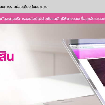
ะกอบการรายย่อย
เกี่ยวกับธนาคาร
ะกัน
ลงทุน
บริการออนไลน์
โปรโมชันและสิทธิพิเศษ
ออมเพื่อสุข
อัตราดอก