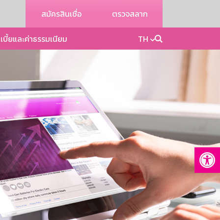
สมัครสินเชื่อ
ตรวจสลาก
เบี้ยและค่าธรรมเนียม
TH
Op