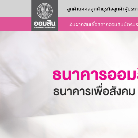
ลูกค้าบุคคล
ลูกค้าธุรกิจ
ลูกค้าผู้ปร
เงินฝาก
สินเชื่อ
สลากออมสิน
บัตร
ปร