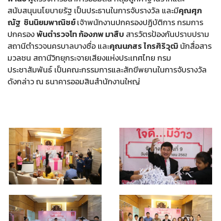
สนับสนุนนโยบายรัฐ เป็นประธานในการจับรางวัล และมี
คุณศุภ
ณัฐ ชินนิยมพาณิชย์
เจ้าพนักงานปกครองปฏิบัติการ กรมการ
ปกครอง
พันตำรวจโท ก้องภพ มาสืบ
สารวัตรป้องกันปราบปราม
สถานีตำรวจนครบาลบางซื่อ และ
คุณนภสร ไกรศิริวุฒิ
นักสื่อสาร
มวลชน สถานีวิทยุกระจายเสียงแห่งประเทศไทย กรม
ประชาสัมพันธ์ เป็นคณะกรรมการและสักขีพยานในการจับรางวัล
ดังกล่าว ณ ธนาคารออมสินสำนักงานใหญ่