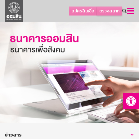
ลูกค้าธุรกิจ
สมัครสินเชื่อ
ตรวจสลาก
ลูกค้าผู้ประกอบรายย่อย
โปรโมชัน
ออมเพื่อสุข
เกี่ยวกับธนาคาร
การพัฒนาที่ยั่งยืน
ข่าวสาร
บริการทางการเงิน
Op
อื่นๆ
ติดต่อเรา
บริการออนไลน์
TH
EN
ข่าวสาร
GSB Society