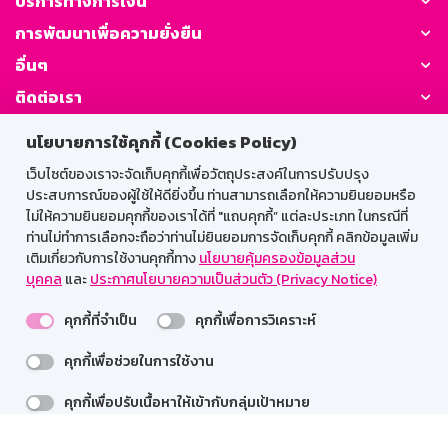
บริการทางการเงิน
การพัฒนาเพื่อความยั่งยืน
อื่นๆ
ติดต่อเรา
นโยบายการใช้คุกกี้ (Cookies Policy)
GSB Society:
เว็บไซต์ของเราจะจัดเก็บคุกกี้เพื่อวัตถุประสงค์ในการปรับปรุง
ประสบการณ์ของผู้ใช้ให้ดียิ่งขึ้น ท่านสามารถเลือกให้ความยินยอมหรือ
ไม่ให้ความยินยอมคุกกี้ของเราได้ที่ "แถบคุกกี้” แต่ละประเภท ในกรณีที่
สำหรับพนักงาน
ท่านไม่ทำการเลือกจะถือว่าท่านไม่ยินยอมการจัดเก็บคุกกี้ คลิกข้อมูลเพิ่ม
เติมเกี่ยวกับการใช้งานคุกกี้ทาง
นโยบายคุ้มครองข้อมูลส่วน
Web HR
GSB Wisdom
M-Search
บุคคล
และ
ประกาศนโยบายความเป็นส่วนตัว (Privacy Notice)
เข้าสู่ระบบเน็ตเมล
คุกกี้ที่จำเป็น
คุกกี้เพื่อการวิเคราะห์
คุกกี้เพื่อช่วยในการใช้งาน
รองรับการใช้งานได้ดีบนเว็บบราวเซอร์
คุกกี้เพื่อปรับเนื้อหาให้เข้ากับกลุ่มเป้าหมาย
สงวนลิขสิทธิ์ 2567 ธนาคารออมสิน
รายละเอียดเพิ่มเติม >>