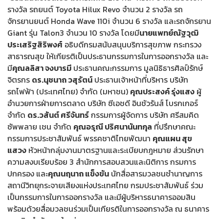
รางวัล รถยนต์ Toyota Hilux Revo จำนวน 2 รางวัล รถ
จักรยานยนต์ Honda Wave 110i จำนวน 6 รางวัล และรถจักรยาน
Giant รุ่น Talon3 จำนวน 10 รางวัล โดยมี
นายแพทย์ณัฐวุฒิ
ประเสริฐสิริพงศ์
อธิบดีกรมสนับสนุนบริการสุขภาพ กระทรวง
สาธารณสุข ให้เกียรติเป็นประธานกรรมการในการออกรางวัล และ
มี
คุณลลิสา จงบารมี
ประธานคณะกรรมการ มูลนิธิธารศิลป์รักษ์
จิตรกร
ดร.นุชนาถ วสุรัตน์
ประธานเจ้าหน้าที่บริหาร บริษัท
รถไฟฟ้า (ประเทศไทย) จำกัด (มหาชน)
คุณประสงค์ รุ่งแสง
ผู้
อำนวยการฝ่ายการตลาด บริษัท ซีเอชดี อินชัวรันส์ โบรกเกอร์
จำกัด
ดร.วสันต์ ศรีจันทร์
กรรมการผู้จัดการ บริษัท ศรีสมคิด
ซัพพลาย เชน จำกัด
คุณอรุณี ปริศนานันทกุล
ที่ปรึกษาคณะ
กรรมการประชาสัมพันธ์ พรรคชาติไทยพัฒนา
คุณแผน สุข
แสวง
หัวหน้ากลุ่มงานมาตรฐานและระเบียบกฎหมาย ส่วนรักษา
ความสงบเรียบร้อย 3 สำนักการสอบสวนและนิติการ กรมการ
ปกครอง และ
คุณนฤนาถ แข็งขัน
นักสื่อสารมวลชนชำนาญการ
สถานีวิทยุกระจายเสียงแห่งประเทศไทย กรมประชาสัมพันธ์ ร่วม
เป็นกรรมการในการออกรางวัล และมีผู้บริหารธนาคารออมสิน
พร้อมด้วยสื่อมวลชนร่วมเป็นเกียรติในการออกรางวัล ณ ธนาคาร