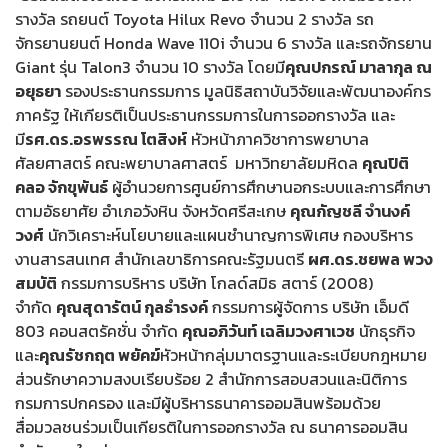
รางวัล รถยนต์ Toyota Hilux Revo จำนวน 2 รางวัล รถ
จักรยานยนต์ Honda Wave 110i จำนวน 6 รางวัล และรถจักรยาน
Giant รุ่น Talon3 จำนวน 10 รางวัล โดยมี
คุณปกรณ์ มาลากุล ณ
อยุธยา
รองประธานกรรมการ มูลนิธิสถาบันวิจัยและพัฒนาองค์กร
ภาครัฐ ให้เกียรติเป็นประธานกรรมการในการออกรางวัล และ
มี
รศ.ดร.อรพรรณ โตสิงห์
หัวหน้าภาควิชาการพยาบาล
ศัลยศาสตร์ คณะพยาบาลศาสตร์ มหาวิทยาลัยมหิดล
คุณปิติ
คลอ จักขุพันธ์
ผู้อำนวยการศูนย์การศึกษานอกระบบและการศึกษา
ตามอัธยาศัย อำเภอวังหิน จังหวัดศรีสะเกษ
คุณกัญชลี จำนงค์
วงศ์
นักวิเคราะห์นโยบายและแผนชำนาญการพิเศษ กองบริหาร
งานสารสนเทศ สำนักเลขาธิการคณะรัฐมนตรี
ผศ.ดร.ชยพล พวง
สมบัติ
กรรมการบริหาร บริษัท โกลด์สมิธ สตาร์ (2008)
จำกัด
คุณสุดารัตน์ กุลธำรงค์
กรรมการผู้จัดการ บริษัท เอ็มดี
803 คอนสตรัคชั่น จำกัด
คุณอภิวันท์ เฉลิมวงศาเวช
นักธุรกิจ
และ
คุณรัชกฤต พยัคฆ์
หัวหน้ากลุ่มมาตรฐานและระเบียบกฎหมาย
ส่วนรักษาความสงบเรียบร้อย 2 สำนักการสอบสวนและนิติการ
กรมการปกครอง และมีผู้บริหารธนาคารออมสินพร้อมด้วย
สื่อมวลชนร่วมเป็นเกียรติในการออกรางวัล ณ ธนาคารออมสิน