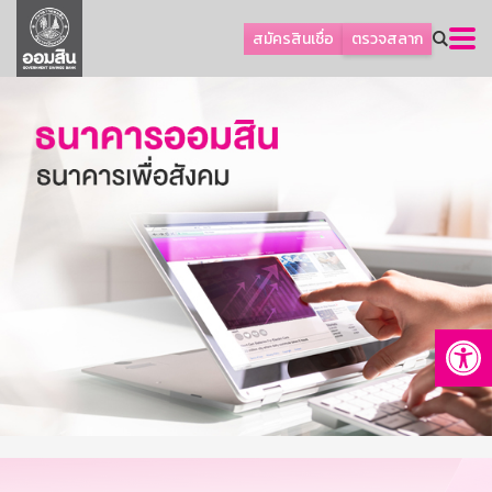
ลูกค้าธุรกิจ
สมัครสินเชื่อ
ตรวจสลาก
ลูกค้าผู้ประกอบรายย่อย
โปรโมชัน
ออมเพื่อสุข
เกี่ยวกับธนาคาร
การพัฒนาที่ยั่งยืน
ข่าวสาร
บริการทางการเงิน
Op
อื่นๆ
ติดต่อเรา
บริการออนไลน์
TH
EN
GSB Society