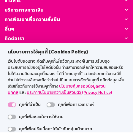
ข่าวสาร
บริการทางการเงิน
การพัฒนาเพื่อความยั่งยืน
อื่นๆ
ติดต่อเรา
นโยบายการใช้คุกกี้ (Cookies Policy)
GSB Society:
เว็บไซต์ของเราจะจัดเก็บคุกกี้เพื่อวัตถุประสงค์ในการปรับปรุง
ประสบการณ์ของผู้ใช้ให้ดียิ่งขึ้น ท่านสามารถเลือกให้ความยินยอมหรือ
ไม่ให้ความยินยอมคุกกี้ของเราได้ที่ "แถบคุกกี้” แต่ละประเภท ในกรณีที่
สำหรับพนักงาน
ท่านไม่ทำการเลือกจะถือว่าท่านไม่ยินยอมการจัดเก็บคุกกี้ คลิกข้อมูลเพิ่ม
เติมเกี่ยวกับการใช้งานคุกกี้ทาง
นโยบายคุ้มครองข้อมูลส่วน
Web HR
GSB Wisdom
M-Search
บุคคล
และ
ประกาศนโยบายความเป็นส่วนตัว (Privacy Notice)
เข้าสู่ระบบเน็ตเมล
คุกกี้ที่จำเป็น
คุกกี้เพื่อการวิเคราะห์
คุกกี้เพื่อช่วยในการใช้งาน
รองรับการใช้งานได้ดีบนเว็บบราวเซอร์
คุกกี้เพื่อปรับเนื้อหาให้เข้ากับกลุ่มเป้าหมาย