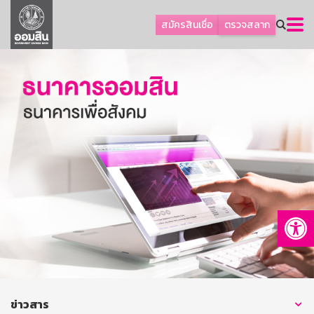
ลูกค้าธุรกิจ
สมัครสินเชื่อ
ตรวจสลาก
ลูกค้าผู้ประกอบรายย่อย
โปรโมชัน
ออมเพื่อสุข
เกี่ยวกับธนาคาร
การพัฒนาที่ยั่งยืน
ข่าวสาร
บริการทางการเงิน
Op
อื่นๆ
ติดต่อเรา
บริการออนไลน์
TH
EN
ข่าวสาร
GSB Society