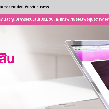
ะกอบการรายย่อย
เกี่ยวกับธนาคาร
ะกัน
ลงทุน
บริการออนไลน์
โปรโมชันและสิทธิพิเศษ
ออมเพื่อสุข
อัตราดอก