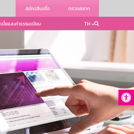
สมัครสินเชื่อ
ตรวจสลาก
เบี้ยและค่าธรรมเนียม
TH
Op