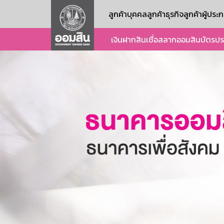
ลูกค้าบุคคล
ลูกค้าธุรกิจ
ลูกค้าผู้ปร
เงินฝาก
สินเชื่อ
สลากออมสิน
บัตร
ปร