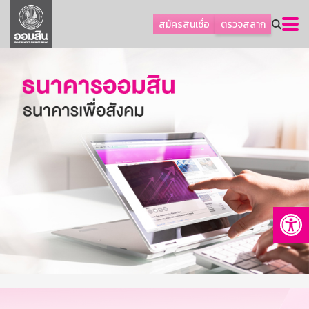
ลูกค้าธุรกิจ
สมัครสินเชื่อ
ตรวจสลาก
ลูกค้าผู้ประกอบรายย่อย
โปรโมชัน
ออมเพื่อสุข
เกี่ยวกับธนาคาร
การพัฒนาที่ยั่งยืน
ข่าวสาร
บริการทางการเงิน
Op
อื่นๆ
ติดต่อเรา
บริการออนไลน์
TH
EN
GSB Society