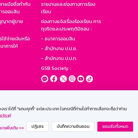
ายมือชื่อกำกับ
รายงานและช่องทางการร้อง
าคารออมสิน
เรียน
ุญาตผู้ขาย
ช่องทางแจ้งเรื่องร้องเรียน การ
ทุจริตและประพฤติมิชอบ :
ใช้จ่ายเงินหรือ
- ธนาคารออมสิน
นาคารให้
- สำนักงาน ป.ป.ช.
- สำนักงาน ป.ป.ท.
GSB Society :
ะบบเน็ตเมล
ราได้ที่ "แถบคุกกี้” แต่ละประเภท ในกรณีที่ท่านไม่ทำการเลือกจะถือว่าท่าน
otice)
ปฏิเสธ
บันทึกความยินยอม
ยอมรับทั้งหมด
ยดเพิ่มเติม >>