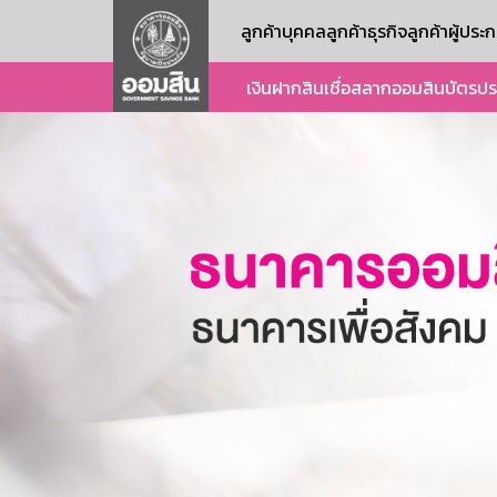
ลูกค้าบุคคล
ลูกค้าธุรกิจ
ลูกค้าผู้ปร
เงินฝาก
สินเชื่อ
สลากออมสิน
บัตร
ปร