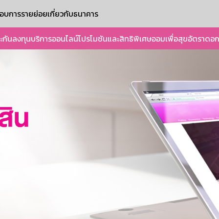
ะกอบการรายย่อย
เกี่ยวกับธนาคาร
ะกัน
ลงทุน
บริการออนไลน์
โปรโมชันและสิทธิพิเศษ
ออมเพื่อสุข
อัตราดอก