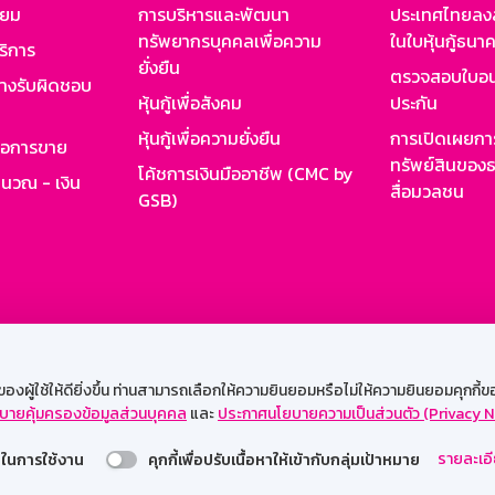
ียม
การบริหารและพัฒนา
ประเทศไทยลงล
ทรัพยากรบุคคลเพื่อความ
ในใบหุ้นกู้ธน
ริการ
ยั่งยืน
ตรวจสอบใบอน
ย่างรับผิดชอบ
หุ้นกู้เพื่อสังคม
ประกัน
หุ้นกู้เพื่อความยั่งยืน
การเปิดเผยการ
รอการขาย
ทรัพย์สินของธ
โค้ชการเงินมืออาชีพ (CMC by
ำนวณ - เงิน
สื่อมวลชน
GSB)
กงาน
Web HR
GSB Wisdom
M-Search
เข้าสู่ร
ผู้ใช้ให้ดียิ่งขึ้น ท่านสามารถเลือกให้ความยินยอมหรือไม่ให้ความยินยอมคุกกี้ของเ
บายคุ้มครองข้อมูลส่วนบุคคล
และ
ประกาศนโยบายความเป็นส่วนตัว (Privacy N
รองรับการใช้งานได้ดีบนเว็บบราวเซอร์
รายละเอี
่วยในการใช้งาน
คุกกี้เพื่อปรับเนื้อหาให้เข้ากับกลุ่มเป้าหมาย
สงวนลิขสิทธิ์ 2567 ธนาคารออมสิน