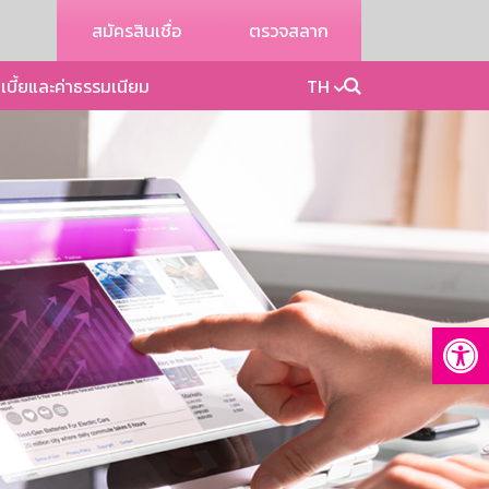
สมัครสินเชื่อ
ตรวจสลาก
เบี้ยและค่าธรรมเนียม
TH
Op