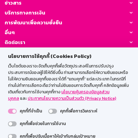
ข่าวสาร
บริการทางการเงิน
การพัฒนาเพื่อความยั่งยืน
อื่นๆ
ติดต่อเรา
นโยบายการใช้คุกกี้ (Cookies Policy)
GSB Society:
เว็บไซต์ของเราจะจัดเก็บคุกกี้เพื่อวัตถุประสงค์ในการปรับปรุง
ประสบการณ์ของผู้ใช้ให้ดียิ่งขึ้น ท่านสามารถเลือกให้ความยินยอมหรือ
ไม่ให้ความยินยอมคุกกี้ของเราได้ที่ "แถบคุกกี้” แต่ละประเภท ในกรณีที่
สำหรับพนักงาน
ท่านไม่ทำการเลือกจะถือว่าท่านไม่ยินยอมการจัดเก็บคุกกี้ คลิกข้อมูลเพิ่ม
เติมเกี่ยวกับการใช้งานคุกกี้ทาง
นโยบายคุ้มครองข้อมูลส่วน
Web HR
GSB Wisdom
M-Search
บุคคล
และ
ประกาศนโยบายความเป็นส่วนตัว (Privacy Notice)
เข้าสู่ระบบเน็ตเมล
คุกกี้ที่จำเป็น
คุกกี้เพื่อการวิเคราะห์
คุกกี้เพื่อช่วยในการใช้งาน
รองรับการใช้งานได้ดีบนเว็บบราวเซอร์
คุกกี้เพื่อปรับเนื้อหาให้เข้ากับกลุ่มเป้าหมาย