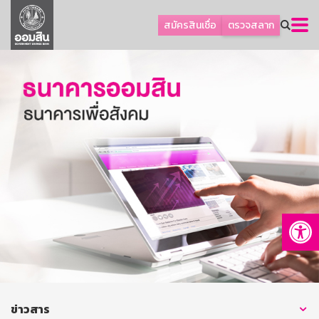
ลูกค้าธุรกิจ
สมัครสินเชื่อ
ตรวจสลาก
ลูกค้าผู้ประกอบรายย่อย
โปรโมชัน
ออมเพื่อสุข
เกี่ยวกับธนาคาร
การพัฒนาที่ยั่งยืน
ข่าวสาร
บริการทางการเงิน
Op
อื่นๆ
ติดต่อเรา
บริการออนไลน์
TH
EN
ข่าวสาร
GSB Society