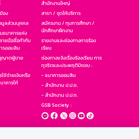
์
สำนักงานใหญ่
วข้อง
สาขา / จุดให้บริการ
อมูลส่วนบุคคล
สมัครงาน / ทุนการศึกษา /
นักศึกษาฝึกงาน
านธนาคารแห่ง
ายมือชื่อกำกับ
รายงานและช่องทางการร้อง
าคารออมสิน
เรียน
ุญาตผู้ขาย
ช่องทางแจ้งเรื่องร้องเรียน การ
ทุจริตและประพฤติมิชอบ :
ใช้จ่ายเงินหรือ
- ธนาคารออมสิน
นาคารให้
- สำนักงาน ป.ป.ช.
- สำนักงาน ป.ป.ท.
GSB Society :
ะบบเน็ตเมล