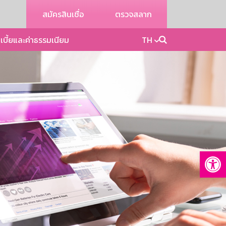
สมัครสินเชื่อ
ตรวจสลาก
เบี้ยและค่าธรรมเนียม
TH
Op