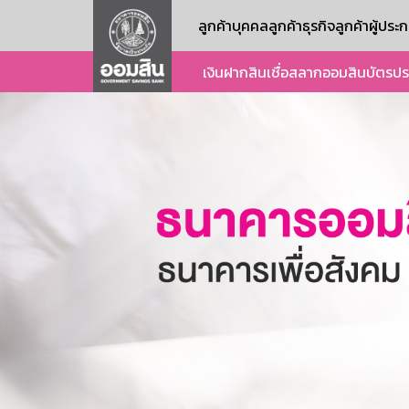
ลูกค้าบุคคล
ลูกค้าธุรกิจ
ลูกค้าผู้ปร
เงินฝาก
สินเชื่อ
สลากออมสิน
บัตร
ปร