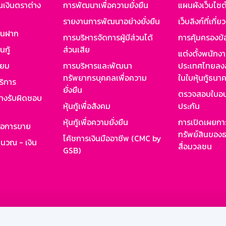
นเงินตราต่าง
การพัฒนาเพื่อความยั่งยืน
แผนผังเว็บไซต
รายงานการพัฒนาอย่างยั่งยืน
เว็บลิงก์ที่เกี่ย
งินฝาก
การบริหารจัดการผู้มีส่วนได้
การคุ้มครองข้
นกู้
ส่วนเสีย
แต่งตั้งพนักง
ียม
การบริหารและพัฒนา
ประเทศไทยลงล
ทรัพยากรบุคคลเพื่อความ
ในใบหุ้นกู้ธน
ริการ
ยั่งยืน
ตรวจสอบใบอน
ย่างรับผิดชอบ
หุ้นกู้เพื่อสังคม
ประกัน
หุ้นกู้เพื่อความยั่งยืน
การเปิดเผยการ
รอการขาย
ทรัพย์สินของธ
โค้ชการเงินมืออาชีพ (CMC by
ำนวณ - เงิน
สื่อมวลชน
GSB)
กงาน
Web HR
GSB Wisdom
M-Search
เข้าสู่ร