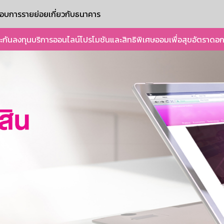
ะกอบการรายย่อย
เกี่ยวกับธนาคาร
ะกัน
ลงทุน
บริการออนไลน์
โปรโมชันและสิทธิพิเศษ
ออมเพื่อสุข
อัตราดอก