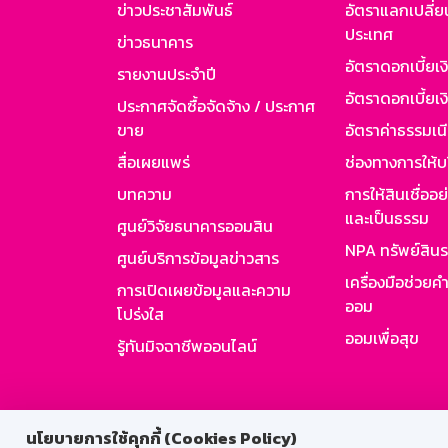
ข่าวประชาสัมพันธ์
อัตราแลกเปลี่ย
ประเทศ
ข่าวธนาคาร
อัตราดอกเบี้ยเ
รายงานประจำปี
อัตราดอกเบี้ยเงิ
ประกาศจัดซื้อจัดจ้าง / ประกาศ
ขาย
อัตราค่าธรรมเน
สื่อเผยแพร่
ช่องทางการให้บ
บทความ
การให้สินเชื่ออ
และเป็นธรรม
ศูนย์วิจัยธนาคารออมสิน
NPA ทรัพย์สิน
ศูนย์บริการข้อมูลข่าวสาร
เครื่องมือช่วยค
การเปิดเผยข้อมูลและความ
ออม
โปร่งใส
ออมเพื่อสุข
รู้ทันมิจฉาชีพออนไลน์
สำหรับพนั
นโยบายการใช้คุกกี้ (Cookies Policy)