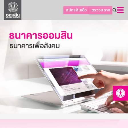
ลูกค้าธุรกิจ
สมัครสินเชื่อ
ตรวจสลาก
ลูกค้าผู้ประกอบรายย่อย
โปรโมชัน
ออมเพื่อสุข
เกี่ยวกับธนาคาร
การพัฒนาที่ยั่งยืน
ข่าวสาร
บริการทางการเงิน
Op
อื่นๆ
ติดต่อเรา
บริการออนไลน์
TH
EN
GSB Society