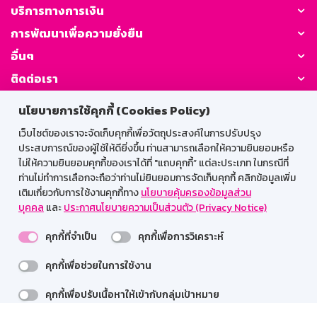
บริการทางการเงิน
การพัฒนาเพื่อความยั่งยืน
อื่นๆ
ติดต่อเรา
นโยบายการใช้คุกกี้ (Cookies Policy)
GSB Society:
เว็บไซต์ของเราจะจัดเก็บคุกกี้เพื่อวัตถุประสงค์ในการปรับปรุง
ประสบการณ์ของผู้ใช้ให้ดียิ่งขึ้น ท่านสามารถเลือกให้ความยินยอมหรือ
ไม่ให้ความยินยอมคุกกี้ของเราได้ที่ "แถบคุกกี้” แต่ละประเภท ในกรณีที่
สำหรับพนักงาน
ท่านไม่ทำการเลือกจะถือว่าท่านไม่ยินยอมการจัดเก็บคุกกี้ คลิกข้อมูลเพิ่ม
เติมเกี่ยวกับการใช้งานคุกกี้ทาง
นโยบายคุ้มครองข้อมูลส่วน
Web HR
GSB Wisdom
M-Search
บุคคล
และ
ประกาศนโยบายความเป็นส่วนตัว (Privacy Notice)
เข้าสู่ระบบเน็ตเมล
คุกกี้ที่จำเป็น
คุกกี้เพื่อการวิเคราะห์
คุกกี้เพื่อช่วยในการใช้งาน
รองรับการใช้งานได้ดีบนเว็บบราวเซอร์
คุกกี้เพื่อปรับเนื้อหาให้เข้ากับกลุ่มเป้าหมาย