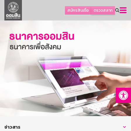
ลูกค้าธุรกิจ
สมัครสินเชื่อ
ตรวจสลาก
ลูกค้าผู้ประกอบรายย่อย
โปรโมชัน
ออมเพื่อสุข
เกี่ยวกับธนาคาร
การพัฒนาที่ยั่งยืน
ข่าวสาร
บริการทางการเงิน
Op
อื่นๆ
ติดต่อเรา
บริการออนไลน์
TH
EN
ข่าวสาร
GSB Society