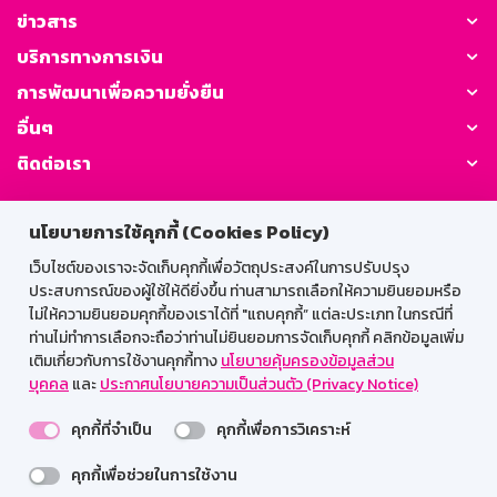
ข่าวสาร
บริการทางการเงิน
การพัฒนาเพื่อความยั่งยืน
อื่นๆ
ติดต่อเรา
GSB Society:
นโยบายการใช้คุกกี้ (Cookies Policy)
เว็บไซต์ของเราจะจัดเก็บคุกกี้เพื่อวัตถุประสงค์ในการปรับปรุง
ประสบการณ์ของผู้ใช้ให้ดียิ่งขึ้น ท่านสามารถเลือกให้ความยินยอมหรือ
สำหรับพนักงาน
ไม่ให้ความยินยอมคุกกี้ของเราได้ที่ "แถบคุกกี้” แต่ละประเภท ในกรณีที่
ท่านไม่ทำการเลือกจะถือว่าท่านไม่ยินยอมการจัดเก็บคุกกี้ คลิกข้อมูลเพิ่ม
Web HR
GSB Wisdom
M-Search
เติมเกี่ยวกับการใช้งานคุกกี้ทาง
นโยบายคุ้มครองข้อมูลส่วน
บุคคล
และ
ประกาศนโยบายความเป็นส่วนตัว (Privacy Notice)
เข้าสู่ระบบเน็ตเมล
คุกกี้ที่จำเป็น
คุกกี้เพื่อการวิเคราะห์
คุกกี้เพื่อช่วยในการใช้งาน